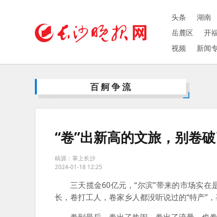
头条
湖南
岳麓区
开
视频
新闻
百舸争流
“卷”出新高的文旅，别卷破
稿源：掌上长沙
2024-01-18 12:25
三天揽金60亿元，“尔滨”带来的市场实
长，卷打工人，卷家乡人都没听说过的“特产”，