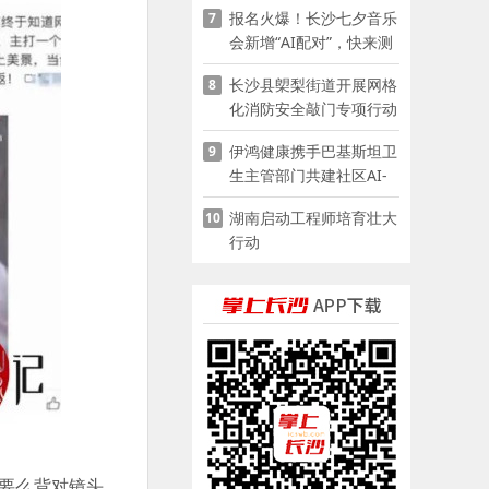
报名火爆！长沙七夕音乐
7
会新增“AI配对”，快来测
测你的七夕缘分
长沙县㮾梨街道开展网格
8
化消防安全敲门专项行动
伊鸿健康携手巴基斯坦卫
9
生主管部门共建社区AI-
POCT生态
湖南启动工程师培育壮大
10
行动
，要么背对镜头