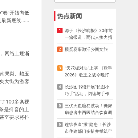
“卷”开始向低
热点新闻
到刷新底线……
源于《长沙晚报》30年前
1
一篇报道，两代人接力捐
资助学
掼蛋赛事激活乡间文旅
2
样，网络上逐渐
“天花板对决”上演 《歌手
3
塞南果梨、岫玉
2026》歌王之战今晚打
央大街为游客
响
长沙图书馆开展“长图小
4
巧手”活动，阅读与手作
赋能少儿暑期成长
100多条视
三伏天血糖易波动！糖尿
5
5条是抖音的上
病患者中西医结合饮食调
，甚至要求将抖
养指南
连续夜查“揪”隐患！长沙
6
市住建部门多措并举筑牢
夏季建筑施工安全防线