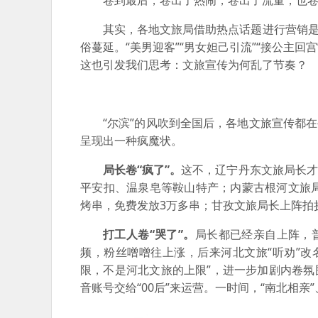
卷到最后，卷出了热闹，卷出了流量，也
其实，各地文旅局借助热点话题进行营销是
俗蔓延。“美男迎客”“男女妲己引流”“接公主
这也引发我们思考：文旅宣传为何乱了节奏？
“尔滨”的风吹到全国后，各地文旅宣传都
呈现出一种疯魔状。
局长卷“疯了”。
这不，辽宁丹东文旅局长才
平安扣、温泉皂等鞍山特产；内蒙古根河文旅
烤串，免费发放3万多串；甘孜文旅局长上阵拍摄
打工人卷“哭了”。
局长都已经亲自上阵，
频，粉丝噌噌往上涨，后来河北文旅“听劝”改名
限，不是河北文旅的上限”，进一步加剧内卷氛
音账号交给“00后”来运营。一时间，“南北相