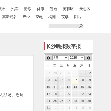
楼市
汽车
游乐
健康
智造
芙蓉区
天心区
高新麓谷
产经
家电
橘洲
夜读
图片
长沙晚报数字报
一
二
三
四
五
六
日
27
28
29
30
31
1
2
3
4
5
6
7
8
9
10
11
12
13
14
15
16
卷入战场。卷局
17
18
19
20
21
22
23
24
25
26
27
28
29
30
31
1
2
3
4
5
6