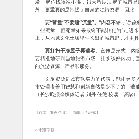
发。定位找得准不准，很大程度决定了城市品
外，更重要的是挖掘了自身的独特资源。因此
要“留量”不要追“流量”。
“内容不够，话题
一些流量，但流量如果最终不能转化为“走进来
上，从地域文化土壤里生长出的城市IP，才更
要打扫干净屋子再请客。
宣传是形式，内
要精准地研判当地旅游市场，扎实练好内功，
的旅游资源、产品和服务。
文旅资源是城市软实力的代表，能让更多
市管理者善用智慧和创新自然是少不了的。谁能把
（长沙晚报全媒体记者 刘丹 任凭 校读：谈梁）
【作者：刘丹 任凭】 【编辑：彭培成】
>>我要举报