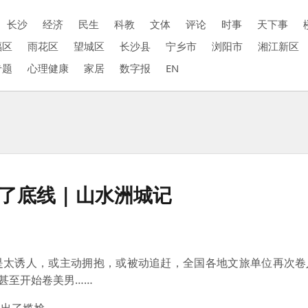
长沙
经济
民生
科教
文体
评论
时事
天下事
福区
雨花区
望城区
长沙县
宁乡市
浏阳市
湘江新区
专题
心理健康
家居
数字报
EN
了底线 | 山水洲城记
在是太诱人，或主动拥抱，或被动追赶，全国各地文旅单位再次
甚至开始卷美男……