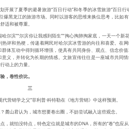
策划开展了夏季的避暑旅游“百日行动”和冬季的冰雪旅游“百日行
IP引爆黑龙江的旅游市场。同时以游客的思维来换位思考，比如
到舒适和被尊重。
勇闯哈尔滨”“尔滨你让我感到陌生”“掏心掏肺掏家底，一天一个新花
系列热评和热梗，传递着网民对哈尔滨冰雪游的向往和喜爱。在
和群体互动中得到循环增强，使具有共同身份、观点、信念价值
和意义，并转化为长期的情感。文旅宣传往往是一座城市共同情
生行动上的力量。
体验，卷性价比。
三
”“现代营销学之父”菲利普·科特勒在《地方营销》中这样预测。
式？麓山君认为，城市想要卷出圈，不妨尝试融入这些观念。
点，就怕没特点，特色定位就是城市的DNA，所有的“卷”也应