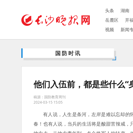
头条
湖南
岳麓区
开
视频
新闻
国防时讯
他们入伍前，都是些什么“
稿源：国防教育周刊
2024-03-15 15:05
有人说，人生是条河，左岸是难以忘却的
春！也有人说，当兵的生活将是酸甜苦辣咸，