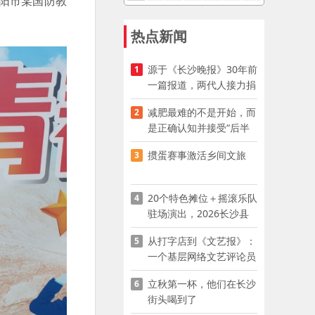
阳市某国防教
热点新闻
源于《长沙晚报》30年前
1
一篇报道，两代人接力捐
资助学
减肥最难的不是开始，而
2
是正确认知并接受“后半
程”
掼蛋赛事激活乡间文旅
3
20个特色摊位＋摇滚乐队
4
驻场演出，2026长沙县
夜市嘉年华启幕
从打字店到《文艺报》：
5
一个基层网络文艺评论员
的突围
立秋第一杯，他们在长沙
6
街头喝到了