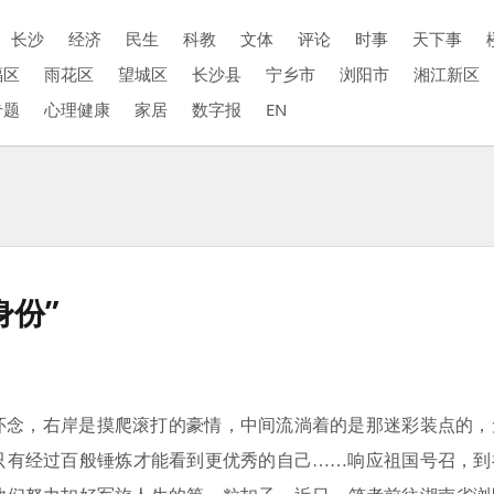
长沙
经济
民生
科教
文体
评论
时事
天下事
福区
雨花区
望城区
长沙县
宁乡市
浏阳市
湘江新区
专题
心理健康
家居
数字报
EN
身份”
怀念，右岸是摸爬滚打的豪情，中间流淌着的是那迷彩装点的，
只有经过百般锤炼才能看到更优秀的自己……响应祖国号召，到