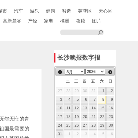
楼市
汽车
游乐
健康
智造
芙蓉区
天心区
高新麓谷
产经
家电
橘洲
夜读
图片
长沙晚报数字报
一
二
三
四
五
六
日
27
28
29
30
31
1
2
3
4
5
6
7
8
9
10
11
12
13
14
15
16
17
18
19
20
21
22
23
无怨无悔的青
24
25
26
27
28
29
30
祖国最需要的
31
1
2
3
4
5
6