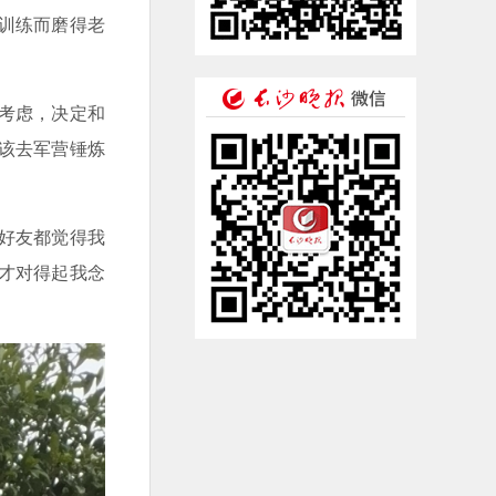
训练而磨得老
考虑，决定和
该去军营锤炼
好友都觉得我
才对得起我念