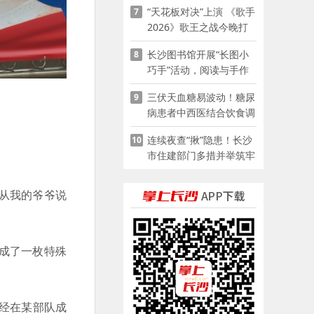
“天花板对决”上演 《歌手
7
2026》歌王之战今晚打
响
长沙图书馆开展“长图小
8
巧手”活动，阅读与手作
赋能少儿暑期成长
三伏天血糖易波动！糖尿
9
病患者中西医结合饮食调
养指南
连续夜查“揪”隐患！长沙
10
市住建部门多措并举筑牢
夏季建筑施工安全防线
从我的爷爷说
成了一枚特殊
已经在某部队成