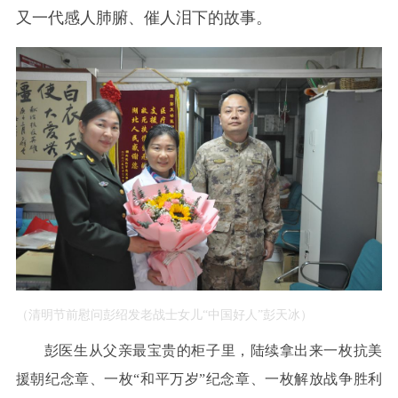
又一代感人肺腑、催人泪下的故事。
（清明节前慰问彭绍发老战士女儿“中国好人”彭天冰）
彭医生从父亲最宝贵的柜子里，陆续拿出来一枚抗美
援朝纪念章、一枚“和平万岁”纪念章、一枚解放战争胜利