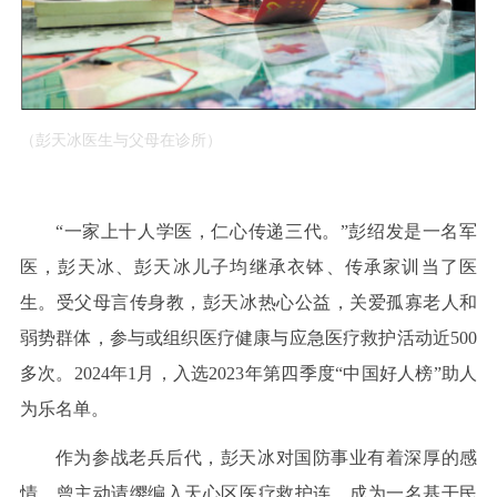
（彭天冰医生与父母在诊所）
“一家上十人学医，仁心传递三代。”彭绍发是一名军
医，彭天冰、彭天冰儿子均继承衣钵、传承家训当了医
生。受父母言传身教，彭天冰热心公益，关爱孤寡老人和
弱势群体，参与或组织医疗健康与应急医疗救护活动近500
多次。2024年1月，入选2023年第四季度“中国好人榜”助人
为乐名单。
作为参战老兵后代，彭天冰对国防事业有着深厚的感
情，曾主动请缨编入天心区医疗救护连，成为一名基干民