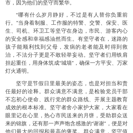
市，因为他们的坚守而繁华。
“哪有什么岁月静好，不过是有人替你负重前
行。”当身着制服、工作服的特警、交警、保安、医
生、司机、环卫工等坚守在身边，市民、游客
内心
的安全感和幸福感油然而生。
有坚守者在，迷路的
孩子能顺利找到父母，发病的老者能及时得到救
治，不法分子更是不敢轻举妄动。坚守者们用铁肩
担起重任，用身体筑成“城墙”，确保一方平安、万家
灯火通明。
坚守是节假日里最美的姿态，也是对担当和责
任最好的诠释。群众满意不满意，是检验党员干部
不忘初心使命、践行党的群众路线、开展主题教育
成效的根本标准。坚守者舍小家护大家，大家看在
眼里记在心里，热心市民送来的月饼，受助群众送
来的锦旗，还有那一声声饱含感激的“谢谢”，便是对
他们最大的回报和最高的褒奖。群众满意，坚守值