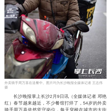
外卖骑手周万喜在送餐中。图片均为长沙晚报全媒体记者 王志伟
摄
长沙晚报掌上长沙2月9日讯（全媒体记者 邓艳
红）春节越来越近，不少餐馆打烊了，54岁的外卖
骑手周万喜依然坚守岗位，每天穿梭在城市的大街