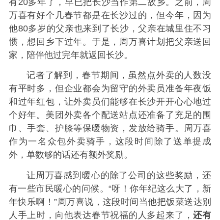
有20多年了，早已把长沙当作第二故乡。之前，周
万喜有好个几春节都是在长沙过的，但今年，因为
他80多岁的父亲也来到了长沙，父亲在城里住不习
惯，想回乡下过年。于是，周万喜计划把父亲送回
家，陪伴他过完年就返回长沙。
记者了解到，春节期间，虽然点外卖的人数没
有平时多，但企业都会为留守的外卖员准备年夜饭
和过年红包，让外卖员们能够在长沙开开心心地过
个好年。美团外卖各个配送站点还准备了充足的围
巾、手套、护膝等保暖物资，发放给骑手。周万喜
作为一名众包外卖骑手，这段时间除了送单提成
外，单数够的话还有额外奖励。
让周万喜感到暖心的除了公司的这些奖励，还
有一些市民暖心的问候。“呀！你年纪这么大了，新
年快乐啊！”周万喜说，这段时间当他把饭菜送达别
人手上时，向他表达春节祝福的人多起来了，
还有