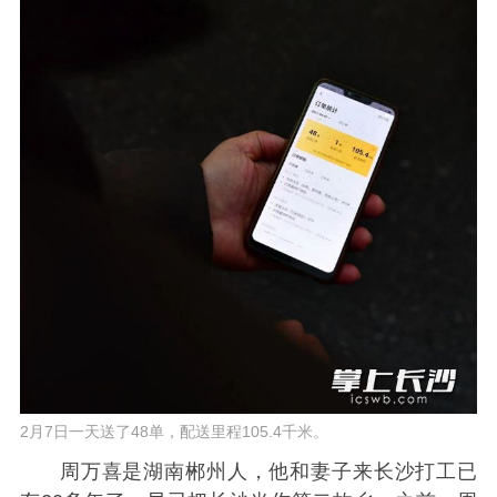
2月7日一天送了48单，配送里程105.4千米。
周万喜是湖南郴州人，他和妻子来长沙打工已