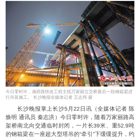
今日零时许，湘府路快改工程主线万家丽立交桥最后一段钢箱梁进
行吊装施工。 长沙晚报全媒体记者 王志伟 摄
长沙晚报掌上长沙5月22日讯（全媒体记者 陈
焕明 通讯员 秦志洪）今日零时许，随着万家丽路高
架桥南北向交通临时封闭，一片长39米、重52.9吨
的钢箱梁在一座超大型塔吊的“牵引”下缓缓提升，约