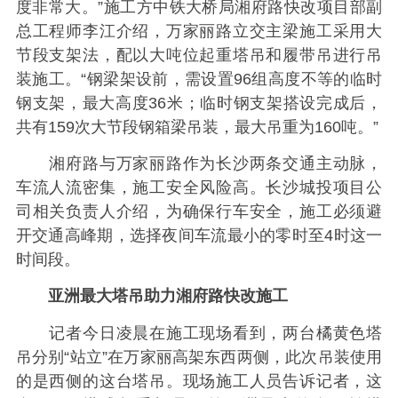
度非常大。”施工方中铁大桥局湘府路快改项目部副
总工程师李江介绍，万家丽路立交主梁施工采用大
节段支架法，配以大吨位起重塔吊和履带吊进行吊
装施工。“钢梁架设前，需设置96组高度不等的临时
钢支架，最大高度36米；临时钢支架搭设完成后，
共有159次大节段钢箱梁吊装，最大吊重为160吨。”
湘府路与万家丽路作为长沙两条交通主动脉，
车流人流密集，施工安全风险高。长沙城投项目公
司相关负责人介绍，为确保行车安全，施工必须避
开交通高峰期，选择夜间车流最小的零时至4时这一
时间段。
亚洲最大塔吊助力湘府路快改施工
记者今日凌晨在施工现场看到，两台橘黄色塔
吊分别“站立”在万家丽高架东西两侧，此次吊装使用
的是西侧的这台塔吊。现场施工人员告诉记者，这