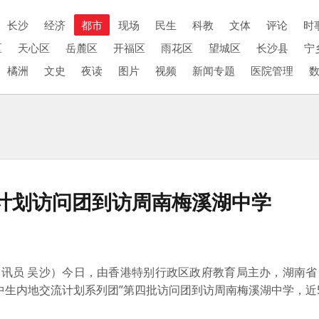
长沙
经济
都市
现场
民生
科教
文体
评论
时
区
天心区
岳麓区
开福区
雨花区
望城区
长沙县
宁
橘洲
文史
夜读
图片
视频
新闻专题
医院管理
计划访问团到访周南梅溪湖中学
通讯员 吴沙）今日，由香港特别行政区政府教育局主办，湖南省
中生内地交流计划系列团”第四批访问团到访周南梅溪湖中学，近