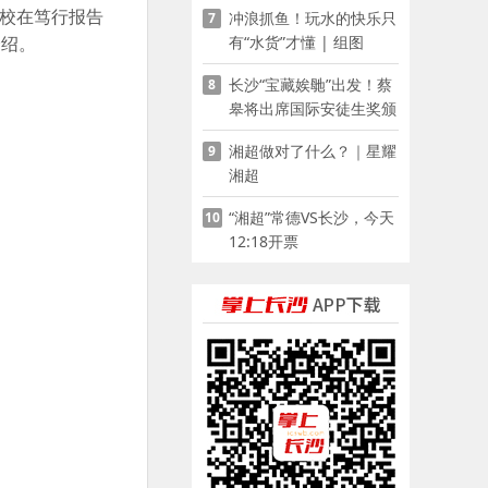
校在笃行报告
冲浪抓鱼！玩水的快乐只
7
有“水货”才懂 | 组图
介绍。
长沙“宝藏娭毑”出发！蔡
8
皋将出席国际安徒生奖颁
奖典礼并领奖
湘超做对了什么？｜星耀
9
湘超
“湘超”常德VS长沙，今天
10
12:18开票