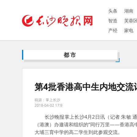
头条
湖南
智造
芙蓉
产经
家电
都市
第4批香港高中生内地交流
稿源：掌上长沙
2018-04-02 17:9
长沙晚报掌上长沙4月2日讯（记者 朱敏 
（港澳）办邀请和组织的“同行万里——香港高
大埔三育中学的高二学生到此参观交流。