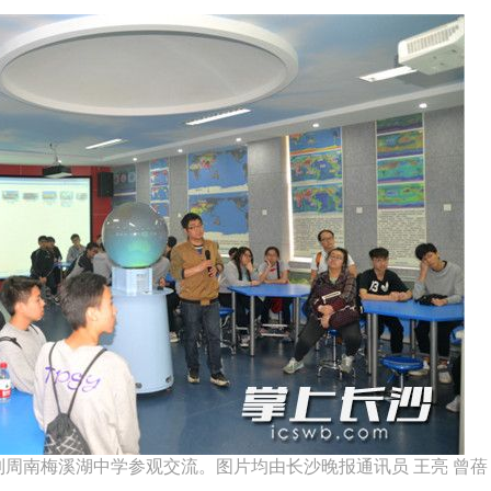
周南梅溪湖中学参观交流。图片均由长沙晚报通讯员 王亮 曾蓓