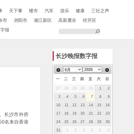
事
天下事
楼市
汽车
游乐
健康
三社之声
乡市
浏阳市
湘江新区
高新麓谷
经开区
数字报
长沙晚报数字报
一
二
三
四
五
六
日
27
28
29
30
31
1
2
3
4
5
6
7
8
9
10
11
12
13
14
15
16
、长沙市外侨
17
18
19
20
21
22
23
50名来自香港
24
25
26
27
28
29
30
31
1
2
3
4
5
6