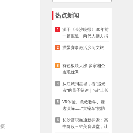
热点新闻
源于《长沙晚报》30年前
1
一篇报道，两代人接力捐
资助学
掼蛋赛事激活乡间文旅
2
有色板块大涨 多家湘企
3
表现优秀
从江城到星城，看“追光
4
者”的量子征途｜“链”上长
沙 “才”够硬核
VR体验、急救教学、塘
5
边演练……“大篷车”把防
溺水课堂搬到乡村青少年
长沙普职融通新探索：高
6
家门口
 摄
中阶段三维美育课堂，让
少年向美而生