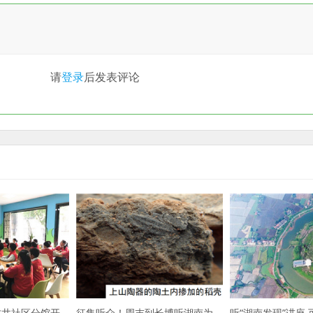
请
登录
后发表评论
古井社区分馆开
征集听众！周末到长博听湖南为
听“湖南发现”讲座