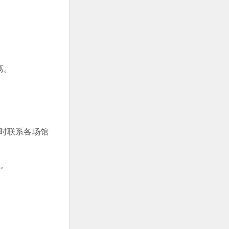
离。
时联系各场馆
境。