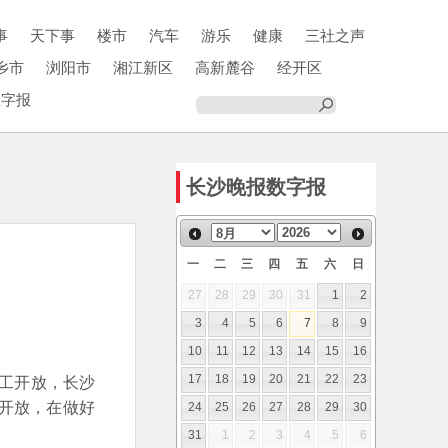
事
天下事
楼市
汽车
游乐
健康
三社之声
乡市
浏阳市
湘江新区
高新麓谷
经开区
数字报
长沙晚报数字报
一
二
三
四
五
六
日
27
28
29
30
31
1
2
3
4
5
6
7
8
9
10
11
12
13
14
15
16
复工开放，长沙
17
18
19
20
21
22
23
开放，在做好
24
25
26
27
28
29
30
31
1
2
3
4
5
6