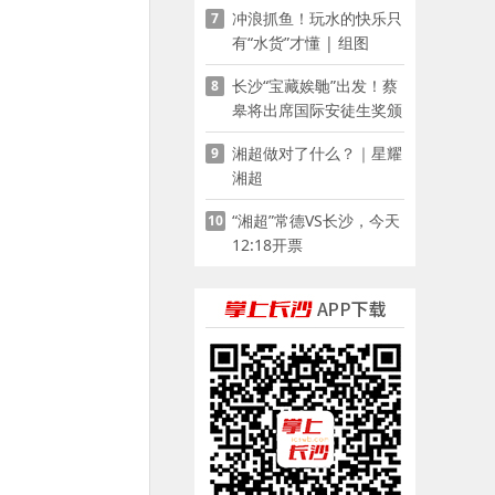
冲浪抓鱼！玩水的快乐只
7
有“水货”才懂 | 组图
长沙“宝藏娭毑”出发！蔡
8
皋将出席国际安徒生奖颁
奖典礼并领奖
湘超做对了什么？｜星耀
9
湘超
“湘超”常德VS长沙，今天
10
12:18开票