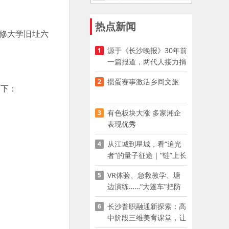
热点新闻
修大学旧址六
源于《长沙晚报》30年前
1
一篇报道，两代人接力捐
资助学
掼蛋赛事激活乡间文旅
2
下：
有色板块大涨 多家湘企
3
表现优秀
从江城到星城，看“追光
4
者”的量子征途｜“链”上长
沙 “才”够硬核
VR体验、急救教学、塘
5
边演练……“大篷车”把防
溺水课堂搬到乡村青少年
长沙普职融通新探索：高
6
家门口
中阶段三维美育课堂，让
少年向美而生