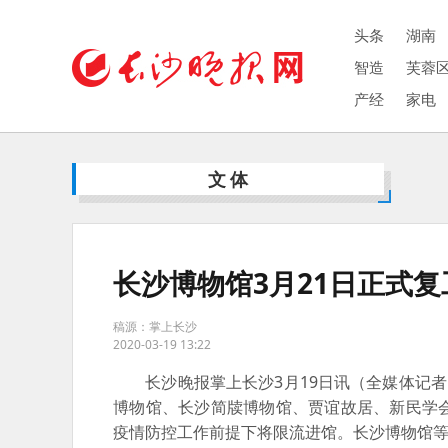
头条
湖南
智造
芙蓉
产经
家电
文体
长沙博物馆3月21日正式复
稿源：掌上长沙
2020-03-19 13:22
长沙晚报掌上长沙3月19日讯（全媒体记者 任
博物馆、长沙简牍博物馆、贾谊故居、新民学
疫情防控工作前提下将限流进馆。长沙博物馆