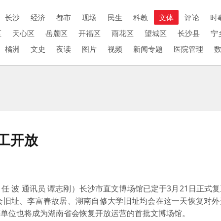
长沙
经济
都市
现场
民生
科教
文体
评论
时
区
天心区
岳麓区
开福区
雨花区
望城区
长沙县
宁
橘洲
文史
夜读
图片
视频
新闻专题
医院管理
工开放
 波 通讯员 谭志刚）长沙市直文博场馆已定于3月21日正式
会旧址、李富春故居、湖南自修大学旧址均会在这一天恢复对外
等单位也将成为湖南省会恢复开放运营的首批文博场馆。