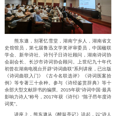
熊东遨，别署忆雪堂，湖南宁乡人，湖南省文
史馆馆员，第七届鲁迅文学奖评审委员，中国楹联
学会、新华诗社、诗刊子日诗社顾问，湖南诗词协
会副会长、长沙市诗词协会顾问。上世纪九十年代
初曾在湖南电视台开辟“诗词曲联”系列讲座，已出版
《诗词曲联入门》《古今名联选评》《诗词医案拾
例》等专著三十余种。参与《诗经鉴赏辞典》等十
余部大型文献辞书的编撰。2015年获“诗词中国·最具
影响力诗人”称号，2017年获《诗刊》“陈子昂年度诗
词奖”。
讲座上，熊东遨从《醉翁亭记》说起，以“诗人