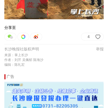
分享至
4
长沙晚报社版权声明
举报
来源：掌上长沙
作者：刘芹 吴佩郁 陈海沙
编辑：陈礼宏
广告