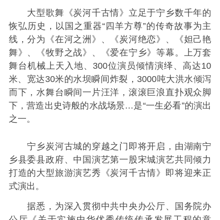
大型歌舞《炭河千古情》立足于宁乡数千年的
恢弘历史，以国之重器“四羊方尊”的传奇故事为主
线，分为《在河之洲》、《炭河绝恋》、《妲己艳
舞》、《牧野之战》、《爱在宁乡》等幕。上万套
舞台机械上天入地、300位演员倾情演绎、高达10
米、宽达30米的水坝瞬间炸裂，3000吨大洪水倾泻
而下，水舞台瞬间一片汪洋，滚滚巨浪直扑观众脚
下，营造出史诗般的水战场景…是“一生必看”的演出
之一。
宁乡炭河古城的穿越之门即将开启，由湖南宁
乡县委县政府、中国演艺第一股宋城演艺共同倾力
打造的大型旅游演艺秀《炭河千古情》即将迎来正
式演出。
据悉，为深入贯彻中共中央办公厅、国务院办
公厅《关于实施中华优秀传统传承发展工程的意