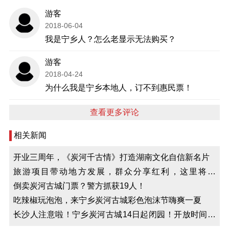
游客
2018-06-04
我是宁乡人？怎么老显示无法购买？
游客
2018-04-24
为什么我是宁乡本地人，订不到惠民票！
查看更多评论
相关新闻
开业三周年，《炭河千古情》打造湖南文化自信新名片
旅游项目带动地方发展，群众分享红利，这里将成
为……
倒卖炭河古城门票？警方抓获19人！
吃辣椒玩泡泡，来宁乡炭河古城彩色泡沫节嗨爽一夏
长沙人注意啦！宁乡炭河古城14日起闭园！开放时间等
到……