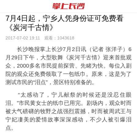
7月4日起，宁乡人凭身份证可免费看
《炭河千古情》
2017-07-02 19:
11
观看：
1043618
长沙晚报掌上长沙7月2日讯（记者 张洋子）6
月29日下午，大型歌舞《炭河千古情》迎来首批观
众，2000多名市民提前探营、先睹为快。每位入剧
院的观众还免费领取了一包纸巾。原来，这是为了
测试市民的“泪点”，景区特别准备的。
“太感动了，宁儿献祭的时候还是没忍住眼
泪。”市民黄女士的纸巾已用完。剧场内，观众时而
被大气磅礴的牧野之战强烈震撼，时而被周武王与
宁妃凄美的爱情故事深深感动，不少人被引爆泪
点。