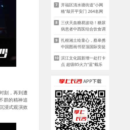
开福区清水塘街道“小网
7
格”敲开平安门 264名网
格员扫楼“错峰问安”
三伏天血糖易波动！糖尿
8
病患者中西医结合饮食调
养指南
扎根湘土绘童心，蔡皋携
9
中国图画书登顶国际安徒
生奖
滨江文化园新增一处打卡
10
点 超级B5火力“蓝”截乐
园登陆长沙
时刻，再到遭
不群的精神追
沉浸式观演效