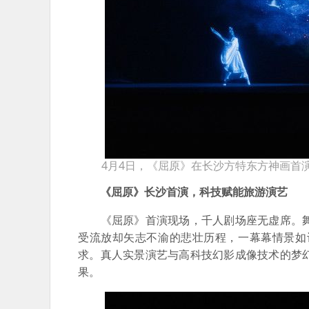
4月4日，《屈原》在长沙方特东方神画首
《屈原》长沙首演，科技赋能旅游演艺
《屈原》首演现场，千人剧场座无虚席。舞
受流放却矢志不渝的悲壮历程，一幕幕情景如
求。真人实景演艺与高科技幻影成像技术的梦
果。