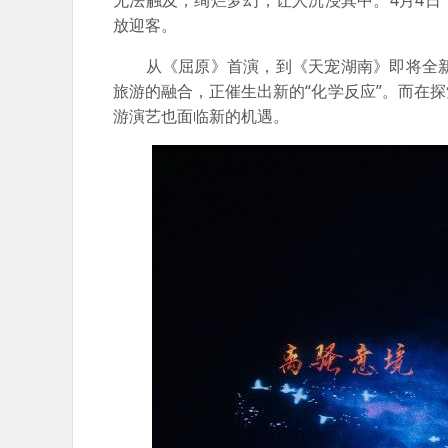
无法触及，绚烂梦幻，让人沉浸其中。4月4日
放迎客。
从《屈原》首演，到《天宠湖南》即将全新
旅游的融合，正催生出新的“化学反应”。而在
游演艺也面临新的机遇。