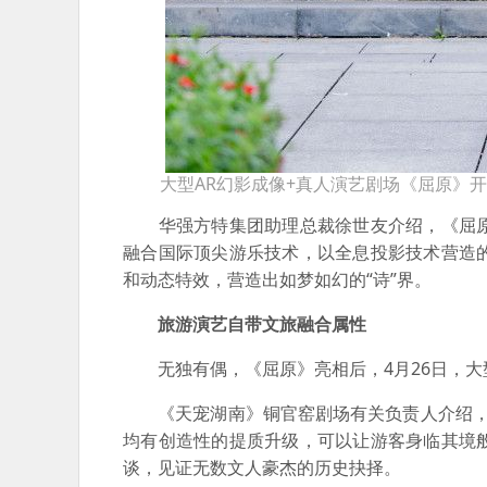
大型AR幻影成像+真人演艺剧场《屈原》
华强方特集团助理总裁徐世友介绍，《屈原
融合国际顶尖游乐技术，以全息投影技术营造
和动态特效，营造出如梦如幻的“诗”界。
旅游演艺自带文旅融合属性
无独有偶，《屈原》亮相后，4月26日，大
《天宠湖南》铜官窑剧场有关负责人介绍，此
均有创造性的提质升级，可以让游客身临其境
谈，见证无数文人豪杰的历史抉择。