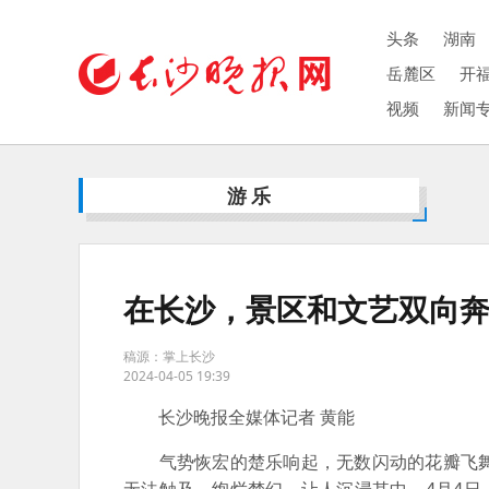
头条
湖南
岳麓区
开
视频
新闻
游乐
在长沙，景区和文艺双向奔
稿源：掌上长沙
2024-04-05 19:39
长沙晚报全媒体记者 黄能
气势恢宏的楚乐响起，无数闪动的花瓣飞舞