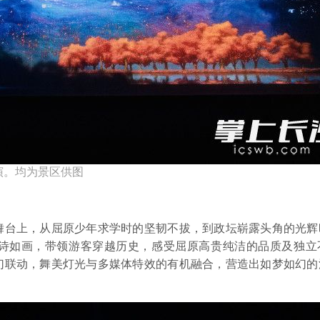
演。均为景区供图
台上，从屈原少年求学时的坚韧不拔，到政坛崭露头角的光辉
诗如画，带领游客穿越历史，感受屈原高贵纯洁的品质及独立
幻联动，舞美灯光与多媒体特效的有机融合，营造出如梦如幻的