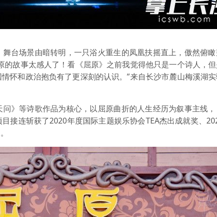
舞台场景由暗转明，一只浴火重生的凤凰扶摇直上，傲然俯瞰
屈原的故事太感人了！看《屈原》之前我觉得他只是一个诗人，但
国情怀和政治抱负有了更深刻的认识。”来自长沙市麓山梅溪湖实
问》等诗歌作品为核心，以屈原曲折的人生经历为叙事主线，
接连斩获了2020年度国际主题娱乐协会TEA杰出成就奖、20
奖。