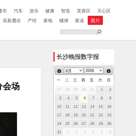
楼市
汽车
游乐
健康
智造
芙蓉区
天心区
高新麓谷
产经
家电
橘洲
夜读
图片
长沙晚报数字报
一
二
三
四
五
六
日
分会场
27
28
29
30
31
1
2
3
4
5
6
7
8
9
10
11
12
13
14
15
16
17
18
19
20
21
22
23
24
25
26
27
28
29
30
31
1
2
3
4
5
6