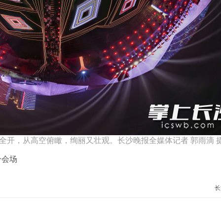
次全开，从高空俯瞰，绚丽又壮观。长沙晚报全媒体记者 郭雨滴 
分会场
长