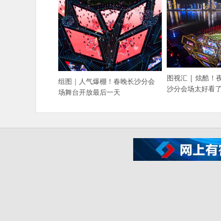
图视汇 | 炫酷
组图｜人气爆棚！春晚长沙分会
沙分会场太好看
场舞台开放最后一天