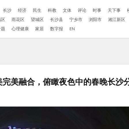
长沙
经济
民生
科教
文体
评论
时事
天下事
福区
雨花区
望城区
长沙县
宁乡市
浏阳市
湘江新区
专题
心理健康
家居
数字报
EN
美完美融合，俯瞰夜色中的春晚长沙