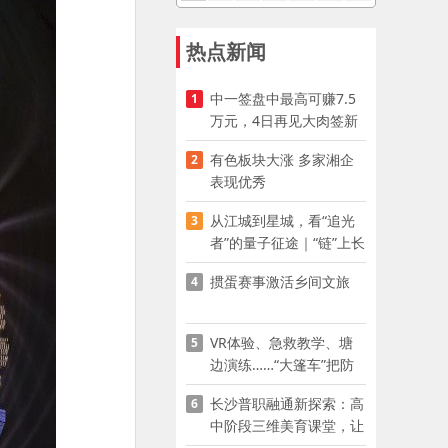
热点新闻
中一签盘中最高可赚7.5
1
万元，4日再见大肉签新
股
有色板块大涨 多家湘企
2
表现优秀
从江城到星城，看“追光
3
者”的量子征途｜“链”上长
沙 “才”够硬核
掼蛋赛事激活乡间文旅
4
VR体验、急救教学、塘
5
边演练……“大篷车”把防
溺水课堂搬到乡村青少年
长沙普职融通新探索：高
6
家门口
中阶段三维美育课堂，让
少年向美而生