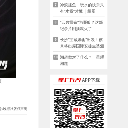
冲浪抓鱼！玩水的快乐只
7
有“水货”才懂 | 组图
“云兴雷奋”为哪般？这部
8
纪录片刚播就火了
长沙“宝藏娭毑”出发！蔡
9
皋将出席国际安徒生奖颁
奖典礼并领奖
湘超做对了什么？｜星耀
10
湘超
摄
沙晚报社版权声明