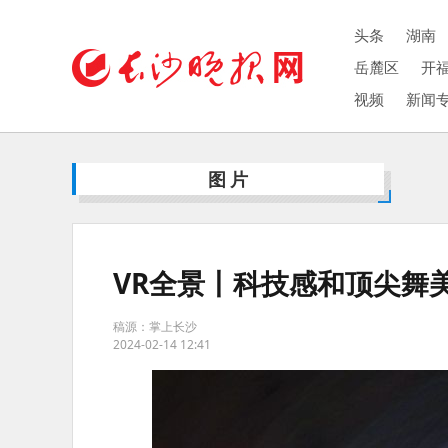
头条
湖南
岳麓区
开
视频
新闻
图片
VR全景丨科技感和顶尖舞
稿源：掌上长沙
2024-02-14 12:41