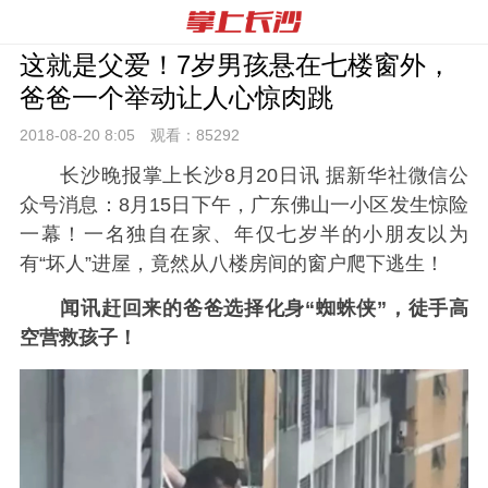
这就是父爱！7岁男孩悬在七楼窗外，
爸爸一个举动让人心惊肉跳
2018-08-20 8:
05
观看：
85292
长沙晚报掌上长沙8月20日讯 据新华社微信公
众号消息：8月15日下午，广东佛山一小区发生惊险
一幕！一名独自在家、年仅七岁半的小朋友以为
有“坏人”进屋，竟然从八楼房间的窗户爬下逃生！
闻讯赶回来的爸爸选择化身“蜘蛛侠”，徒手高
空营救孩子！