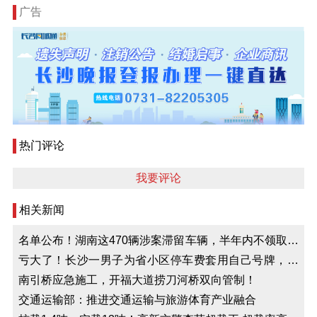
广告
热门评论
我要评论
相关新闻
名单公布！湖南这470辆涉案滞留车辆，半年内不领取将
被处理！
亏大了！长沙一男子为省小区停车费套用自己号牌，被
罚2000元扣12分
南引桥应急施工，开福大道捞刀河桥双向管制！
交通运输部：推进交通运输与旅游体育产业融合