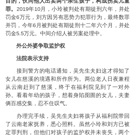
目的，伙同他人出卖两个亲生孩子，构成拐卖儿童
罪。
2019年10月，小玲被判处有期徒刑六年，并处
罚金6万元，刘方因另有恶势力犯罪行为，最终数罪
并罚，今年6月被判处有期徒刑十二年六个月，并处
罚金5.5万元。中间介绍人被另案处理中。
外公外婆争取监护权
法院表示支持
接到警方的电话通知，吴先生夫妇这才得知了
女儿在慈溪的境遇和所作所为。两位老人日夜兼程
从云南赶到了慈溪，终于在福利院见到了一对外
孙。看着年幼的孩子，想着身陷囹圄的女儿，夫妻
俩百感交集，忍不住叹气。
办理完手续，吴先生夫妇将孩子从福利院带回
了云南老家抚养，悉心照料。虽然小玲和刘方已被
定罪判刑，但他们对孩子的监护权并未丧失，两个