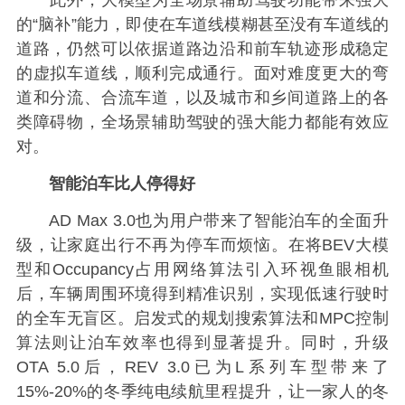
的“脑补”能力，即使在车道线模糊甚至没有车道线的
道路，仍然可以依据道路边沿和前车轨迹形成稳定
的虚拟车道线，顺利完成通行。面对难度更大的弯
道和分流、合流车道，以及城市和乡间道路上的各
类障碍物，全场景辅助驾驶的强大能力都能有效应
对。
智能泊车比人停得好
AD Max 3.0也为用户带来了智能泊车的全面升
级，让家庭出行不再为停车而烦恼。在将BEV大模
型和Occupancy占用网络算法引入环视鱼眼相机
后，车辆周围环境得到精准识别，实现低速行驶时
的全车无盲区。启发式的规划搜索算法和MPC控制
算法则让泊车效率也得到显著提升。同时，升级
OTA 5.0后，REV 3.0已为L系列车型带来了
15%-20%的冬季纯电续航里程提升，让一家人的冬