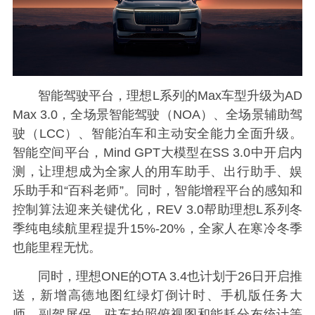
智能驾驶平台，理想L系列的Max车型升级为AD
Max 3.0，全场景智能驾驶（NOA）、全场景辅助驾
驶（LCC）、智能泊车和主动安全能力全面升级。
智能空间平台，Mind GPT大模型在SS 3.0中开启内
测，让理想成为全家人的用车助手、出行助手、娱
乐助手和“百科老师”。同时，智能增程平台的感知和
控制算法迎来关键优化，REV 3.0帮助理想L系列冬
季纯电续航里程提升15%-20%，全家人在寒冷冬季
也能里程无忧。
同时，理想ONE的OTA 3.4也计划于26日开启推
送，新增高德地图红绿灯倒计时、手机版任务大
师、副驾屏保、驻车拍照俯视图和能耗分布统计等