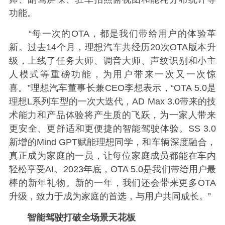
功能。
“每一次的OTA，都是我们带给用户的体验革
新。过去14个月，理想汽车共经历20次OTA版本升
级，上线了任务大师、调音大师、声纹识别和小主
人模式等重磅功能，为用户带来一次又一次惊
喜。”理想汽车董事长兼CEO李想表示，“OTA 5.0是
理想L系列车型的一次大迭代，AD Max 3.0带来的技
术能力和产品体验将产生质的飞跃，为一家人带来
更安全、更舒适和更便捷的智能驾驶体验。SS 3.0
新增的Mind GPT赋能理想同学，和车辆深度融合，
真正成为家庭的一员，让每位家庭成员都能在车内
轻松享受AI。2023年底，OTA 5.0是我们带给用户最
棒的新年礼物。新的一年，我们还会带来更多OTA
升级，致力于成为家庭的首选，与用户共同成长。”
智能驾驶打破全场景天花板