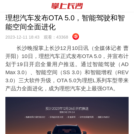
理想汽车发布OTA 5.0，智能驾驶和智
能空间全面进化
2023-12-11 18:
43
观看：
43368
长沙晚报掌上长沙12月10日讯（全媒体记者 曹
开阳）10日，理想汽车正式发布OTA 5.0，并宣布计
划于19日开启全量用户推送。通过智能驾驶（AD
Max 3.0）、智能空间（SS 3.0）和智能增程（REV
3.0）三大软件升级，OTA 5.0为理想L系列车型带来
产品力全面进化，成为理想汽车史上最强OTA。