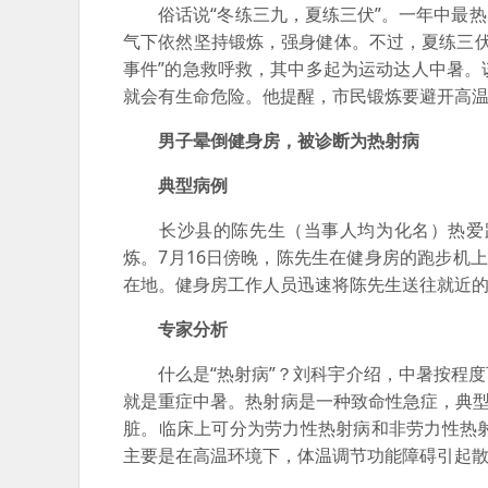
俗话说“冬练三九，夏练三伏”。一年中最热的
气下依然坚持锻炼，强身健体。不过，夏练三伏可
事件”的急救呼救，其中多起为运动达人中暑
就会有生命危险。他提醒，市民锻炼要避开高
男子晕倒健身房，被诊断为热射病
典型病例
长沙县的陈先生（当事人均为化名）热爱跑
炼。7月16日傍晚，陈先生在健身房的跑步机
在地。健身房工作人员迅速将陈先生送往就近
专家分析
什么是“热射病”？刘科宇介绍，中暑按程度
就是重症中暑。热射病是一种致命性急症，典型
脏。临床上可分为劳力性热射病和非劳力性热
主要是在高温环境下，体温调节功能障碍引起