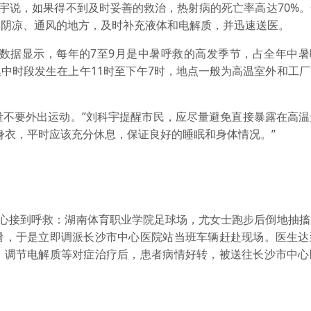
宇说，如果得不到及时妥善的救治，热射病的死亡率高达70%。
到阴凉、通风的地方，及时补充液体和电解质，并迅速送医。
数据显示，每年的7至9月是中暑呼救的高发季节，占全年中暑呼
中时段发生在上午11时至下午7时，地点一般为高温室外和工
量不要外出运动。”刘科宇提醒市民，应尽量避免直接暴露在高温
身衣，平时应该充分休息，保证良好的睡眠和身体情况。”
心接到呼救：湖南体育职业学院足球场，尤女士跑步后倒地抽搐
暑，于是立即调派长沙市中心医院站当班车辆赶赴现场。医生达
、调节电解质等对症治疗后，患者病情好转，被送往长沙市中心