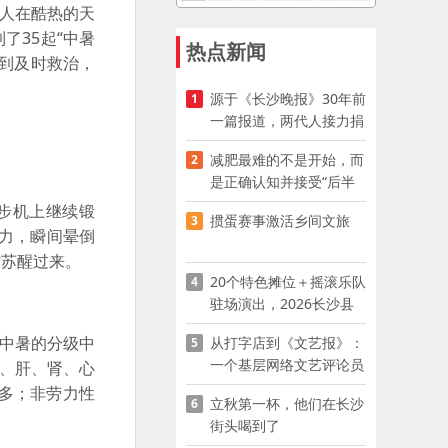
达人在酷热的天
了35起“中暑
热点新闻
到及时救治，
源于《长沙晚报》30年前
1
一篇报道，两代人接力捐
资助学
减肥最难的不是开始，而
2
是正确认知并接受“后半
程”
步机上继续锻
掼蛋赛事激活乡间文旅
3
乏力，瞬间晕倒
才苏醒过来。
20个特色摊位＋摇滚乐队
4
驻场演出，2026长沙县
夜市嘉年华启幕
中暑的分级中
从打字店到《文艺报》：
5
一个基层网络文艺评论员
脑、肝、肾、心
的突围
多；非劳力性
立秋第一杯，他们在长沙
6
街头喝到了