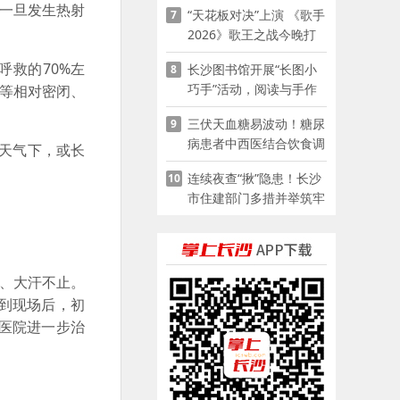
一旦发生热射
“天花板对决”上演 《歌手
7
2026》歌王之战今晚打
响
救的70%左
长沙图书馆开展“长图小
8
巧手”活动，阅读与手作
厂等相对密闭、
赋能少儿暑期成长
三伏天血糖易波动！糖尿
9
病患者中西医结合饮食调
天气下，或长
养指南
连续夜查“揪”隐患！长沙
10
市住建部门多措并举筑牢
夏季建筑施工安全防线
、大汗不止。
到现场后，初
医院进一步治