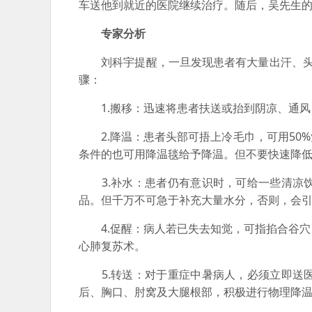
车送他到就近的医院继续治疗。随后，吴先生
专家分析
刘科宇提醒，一旦发现患者有大量出汗、头晕
骤：
1.搬移：迅速将患者扶送或抬到阴凉、通风
2.降温：患者头部可捂上冷毛巾，可用50
条件的也可用降温毯给予降温。但不要快速降低
3.补水：患者仍有意识时，可给一些清凉饮
品。但千万不可急于补充大量水分，否则，会
4.促醒：病人若已失去知觉，可指掐合谷穴
心肺复苏术。
5.转送：对于重症中暑病人，必须立即送医
后、胸口、肘窝及大腿根部，积极进行物理降