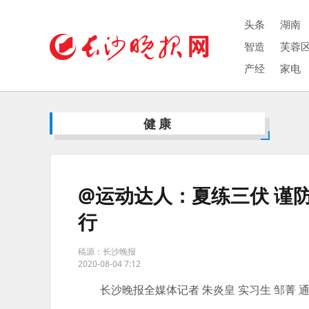
头条
湖南
智造
芙蓉
产经
家电
健康
@运动达人：夏练三伏 谨
行
稿源：长沙晚报
2020-08-04 7:12
长沙晚报全媒体记者 朱炎皇 实习生 邹菁 通