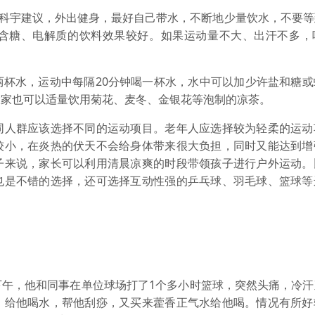
科宇建议，外出健身，最好自己带水，不断地少量饮水，不要等
含糖、电解质的饮料效果较好。如果运动量不大、出汗不多，
水，运动中每隔20分钟喝一杯水，水中可以加少许盐和糖或
大家也可以适量饮用菊花、麦冬、金银花等泡制的凉茶。
人群应该选择不同的运动项目。老年人应选择较为轻柔的运动
较小，在炎热的伏天不会给身体带来很大负担，同时又能达到增
子来说，家长可以利用清晨凉爽的时段带领孩子进行户外运动。
也是不错的选择，还可选择互动性强的乒乓球、羽毛球、篮球等
，他和同事在单位球场打了1个多小时篮球，突然头痛，冷汗
，给他喝水，帮他刮痧，又买来藿香正气水给他喝。情况有所好