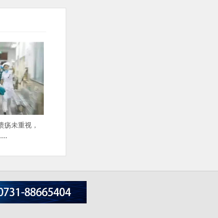
溃疡未重视，
……