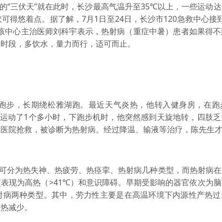
“三伏天”就在此时，长沙最高气温升至35℃以上，一些运动
得悠着点。据了解，7月1日至24日，长沙市120急救中心接到
。该中心主治医师刘科宇表示，热射病（重症中暑）患者如果得不
温时段，多饮水，量力而行，适可而止。
步，长期绕松雅湖跑。最近天气炎热，他转入健身房，在跑
上运动了1个多小时，下跑步机时，他突然感到天旋地转，四肢
的医院抢救，被诊断为热射病。经过降温、输液等治疗，陈先生
可分为热失神、热疲劳、热痉挛、热射病几种类型，而热射病在
表现为高热（>41℃）和意识障碍。早期受影响的器官依次为
射病两种类型。其中，劳力性主要是在高温环境下内源性产热过
散热减少。