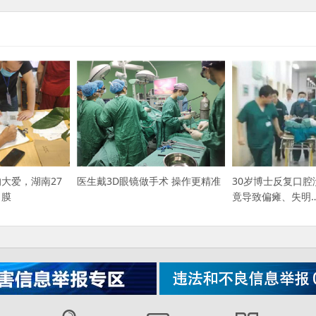
大爱，湖南27
医生戴3D眼镜做手术 操作更精准
30岁博士反复口腔
角膜
竟导致偏瘫、失明