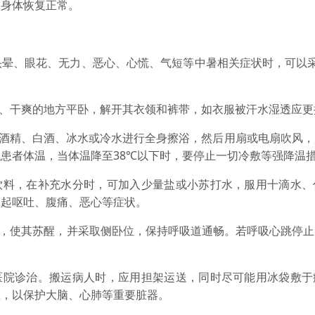
的身体恢复正常。
、眼花、无力、恶心、心慌、气短等中暑相关症状时，可以采
、干爽的地方平卧，解开其衣领和裤带，如衣服被汗水湿透应更
%酒精、白酒、冰水或冷水进行全身擦浴，然后用扇或电扇吹风，
患者体温，当体温降至38℃以下时，要停止一切冷敷等强降温
料，在补充水分时，可加入少量盐或小苏打水，服用十滴水、
引起呕吐、腹痛、恶心等症状。
，使其苏醒，并采取侧卧位，保持呼吸道通畅。若呼吸心跳停止
院诊治。搬运病人时，应用担架运送，同时尽可能用冰袋敷于
温，以保护大脑、心肺等重要脏器。