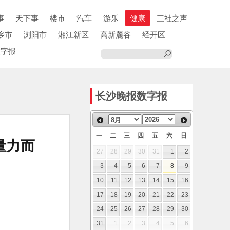
事
天下事
楼市
汽车
游乐
健康
三社之声
乡市
浏阳市
湘江新区
高新麓谷
经开区
数字报
长沙晚报数字报
一
二
三
四
五
六
日
量力而
27
28
29
30
31
1
2
3
4
5
6
7
8
9
10
11
12
13
14
15
16
17
18
19
20
21
22
23
24
25
26
27
28
29
30
31
1
2
3
4
5
6