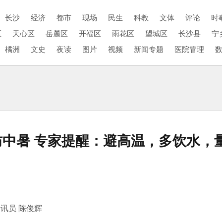
长沙
经济
都市
现场
民生
科教
文体
评论
时
区
天心区
岳麓区
开福区
雨花区
望城区
长沙县
宁
橘洲
文史
夜读
图片
视频
新闻专题
医院管理
防中暑 专家提醒：避高温，多饮水，
讯员 陈俊辉