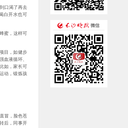
到口渴了再去
喝白开水也可
蜂蜜，这样可
项目，如健步
强血液循环、
比如，家长可
运动，锻炼孩
直冒，脸色苍
转后，同事开