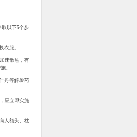
取以下5个步
换衣服。
加速散热，有
措施。
仁丹等解暑药
，应立即实施
病人额头、枕