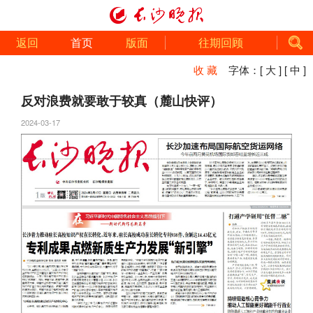
返回
首页
版面
往期回顾
收 藏
字体：
[ 大 ]
[ 中 ]
反对浪费就要敢于较真（麓山快评）
2024-03-17