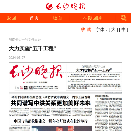
返回
首页
版面
往期回顾
收 藏
字体：
[ 大 ]
[ 中 ]
湖南省委一号文件出台
大力实施“五千工程”
2024-03-27