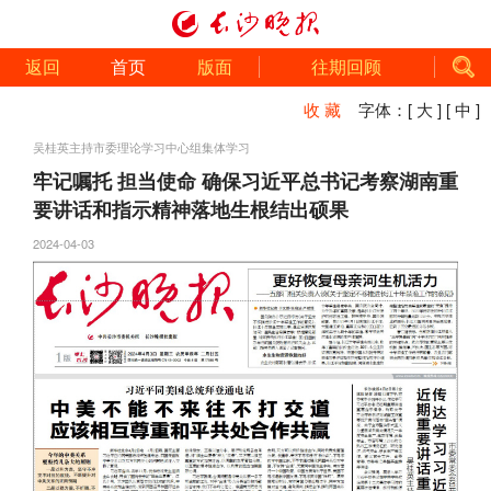
返回
首页
版面
往期回顾
收 藏
字体：
[ 大 ]
[ 中 ]
吴桂英主持市委理论学习中心组集体学习
牢记嘱托 担当使命 确保习近平总书记考察湖南重
要讲话和指示精神落地生根结出硕果
2024-04-03