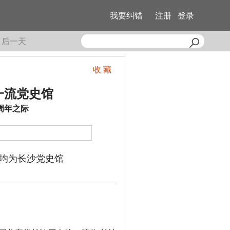
我要纠错
注册
登录
后一天
收 藏
一流党史馆
周年之际
均为长沙党史馆
观众在参观中共湘区委