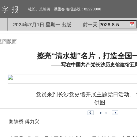
数字报
社长、总编辑：洪孟春 晚报热线：82220000
2024
年
7
月
1
日 星期
一
出版
前一天
返回版面
擦亮“清水塘”名片，打造全国
——写在中国共产党长沙历史馆建馆五
党员来到长沙党史馆开展主题党日活动。 
供图
黎铁桥 傅力兴