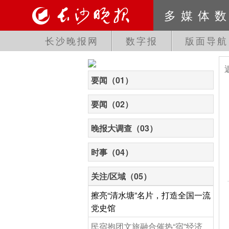
多媒体
长沙晚报网
数字报
版面导航
要闻（01）
要闻（02）
晚报大调查（03）
时事（04）
关注/区域（05）
擦亮“清水塘”名片，打造全国一流
党史馆
民宿抱团文旅融合催热“宿”经济