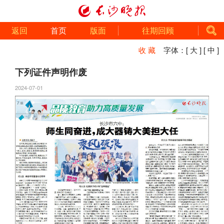
返回
首页
版面
往期回顾
收 藏
字体：
[ 大 ]
[ 中 ]
下列证件声明作废
2024-07-01