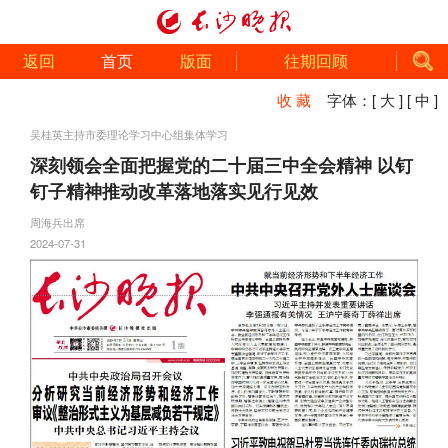
返回
首页
版面
往期回顾
收 藏
字体：
[ 大 ]
[ 中 ]
吴桂英主持市委理论学习中心组集体学习
深刻领会全面把握党的二十届三中全会精神 以钉
钉子精神推动改革落地落实见行见效
周海兵出席
2024-07-31