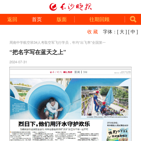
返回
首页
版面
往期回顾
收 藏
字体：
[ 大 ]
[ 中 ]
周南中学航空班34人考取空军飞行学员，年均“出飞率”全国第一
“把名字写在蓝天之上”
2024-07-31