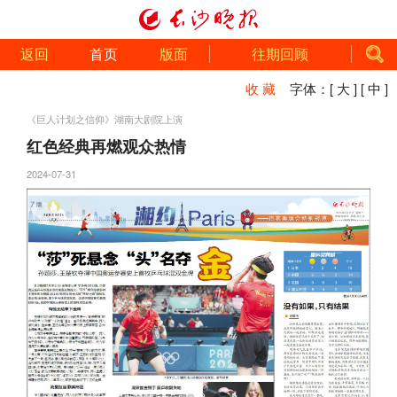
返回
首页
版面
往期回顾
收 藏
字体：
[ 大 ]
[ 中 ]
《巨人计划之信仰》湖南大剧院上演
红色经典再燃观众热情
2024-07-31