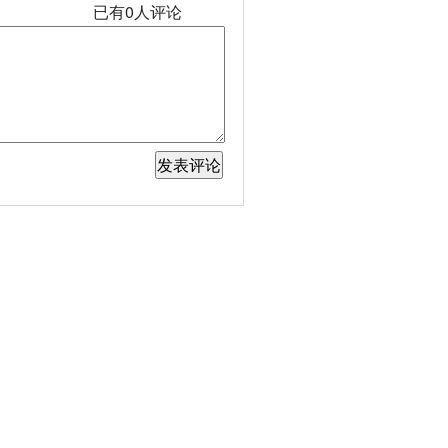
已有
0
人评论