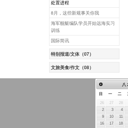
处置进程
8月，这些新规事关你我
海军舰艇编队学员开始远海实习
训练
国际简讯
特别报道/文体（07）
文旅美食/作文（08）
八
日
一
二
26
27
28
2
3
4
9
10
11
16
17
18