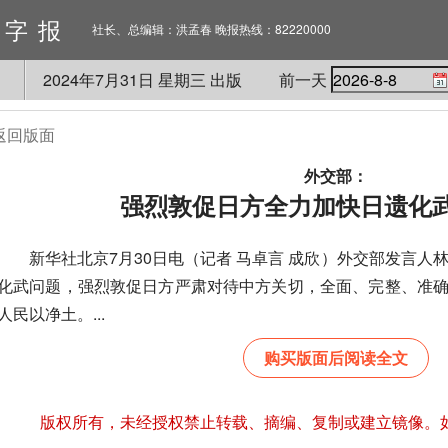
数字报
社长、总编辑：洪孟春 晚报热线：82220000
2024
年
7
月
31
日 星期
三
出版
前一天
返回版面
外交部：
强烈敦促日方全力加快日遗化
新华社北京7月30日电（记者 马卓言 成欣）外交部发言人林
化武问题，强烈敦促日方严肃对待中方关切，全面、完整、准
人民以净土。...
购买版面后阅读全文
版权所有，未经授权禁止转载、摘编、复制或建立镜像。