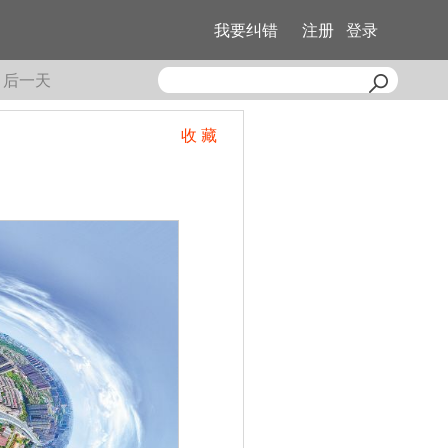
我要纠错
注册
登录
后一天
收 藏