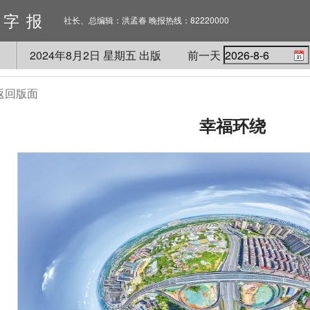
数字报
社长、总编辑：洪孟春 晚报热线：82220000
2024
年
8
月
2
日 星期
五
出版
前一天
返回版面
幸福环绕