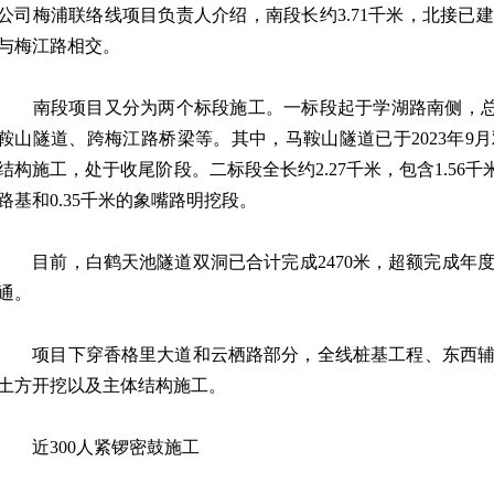
公司梅浦联络线项目负责人介绍，南段长约3.71千米，北接已
与梅江路相交。
南段项目又分为两个标段施工。一标段起于学湖路南侧，总长
鞍山隧道、跨梅江路桥梁等。其中，马鞍山隧道已于2023年9
结构施工，处于收尾阶段。二标段全长约2.27千米，包含1.56千
路基和0.35千米的象嘴路明挖段。
目前，白鹤天池隧道双洞已合计完成2470米，超额完成年
通。
项目下穿香格里大道和云栖路部分，全线桩基工程、东西辅
土方开挖以及主体结构施工。
近300人紧锣密鼓施工