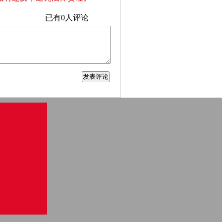
已有
0
人评论