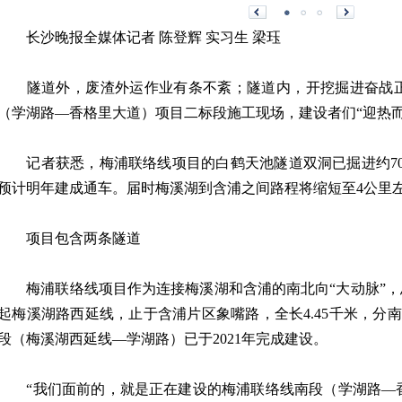
长沙晚报全媒体记者 陈登辉 实习生 梁珏
隧道外，废渣外运作业有条不紊；隧道内，开挖掘进奋战正
（学湖路—香格里大道）项目二标段施工现场，建设者们“迎热
记者获悉，梅浦联络线项目的白鹤天池隧道双洞已掘进约70
预计明年建成通车。届时梅溪湖到含浦之间路程将缩短至4公里
项目包含两条隧道
梅浦联络线项目作为连接梅溪湖和含浦的南北向“大动脉”，总投
起梅溪湖路西延线，止于含浦片区象嘴路，全长4.45千米，分
段（梅溪湖西延线—学湖路）已于2021年完成建设。
“我们面前的，就是正在建设的梅浦联络线南段（学湖路—香