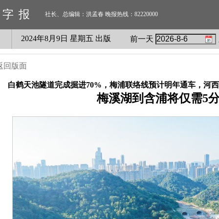
数字报
社长、总编辑：洪孟春 晚报热线：82220000
2024
年
8
月
9
日 星期
五
出版
前一天
返回版面
白鹤天池隧道完成掘进70%，梅浦联络线预计明年通车，河
梅溪湖到含浦将仅需5