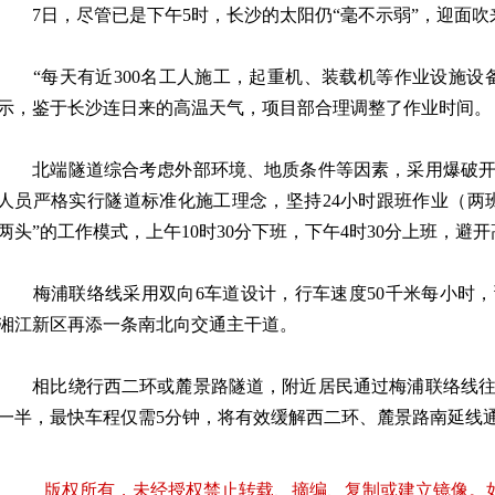
7日，尽管已是下午5时，长沙的太阳仍“毫不示弱”，迎面吹
“每天有近300名工人施工，起重机、装载机等作业设施设备
示，鉴于长沙连日来的高温天气，项目部合理调整了作业时间。
北端隧道综合考虑外部环境、地质条件等因素，采用爆破开
人员严格实行隧道标准化施工理念，坚持24小时跟班作业（两
两头”的工作模式，上午10时30分下班，下午4时30分上班，避
梅浦联络线采用双向6车道设计，行车速度50千米每小时，
湘江新区再添一条南北向交通主干道。
相比绕行西二环或麓景路隧道，附近居民通过梅浦联络线往
一半，最快车程仅需5分钟，将有效缓解西二环、麓景路南延线
版权所有，未经授权禁止转载、摘编、复制或建立镜像。