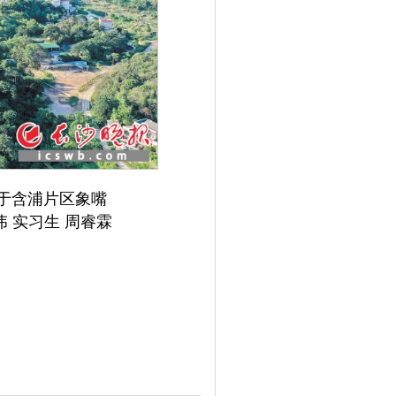
于含浦片区象嘴
伟 实习生 周睿霖