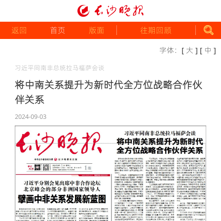
返回
首页
版面
往期回顾
字体：
[ 大 ]
[ 中 ]
习近平同南非总统拉马福萨会谈
将中南关系提升为新时代全方位战略合作伙
伴关系
2024-09-03