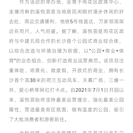
作为活动的举办地，坐落于雨花区政商中心、
圭塘河畔的溪悦荟是当地居民闲暇时漫步休闲的好
去处，周边交通便利，地铁5号线直达，万家丽高架
近在咫尺，人气旺盛。据了解，溪悦荟是雨花区政
府与中建五局合作的长沙首个公园式商业综合体，
以综合改造与环境治理为前提，以“公园+商业+体
育”的业态组合，创新打造商业运营典范。该项目注
重体验、场景化、微度假、开放式的商业，拥有长
沙首个高30米的荷兰互动风车、天幕广场、三塘一
井、爱心桥等网红打卡点。自2021年7月1日开园以
来，溪悦荟始终坚持最美运营理念、强化最美公园
属性、营造最美街区氛围，做有温度的公园，吸引
了大批消费者和游客前往。
金秋时节，长沙天气晴好，历来是进行汽车户