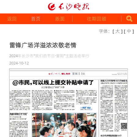
返回
首页
版面
往期回顾
字体：
[ 大 ]
[ 中 ]
雷锋广场洋溢浓浓敬老情
2024年长沙市“我们的节日·重阳”主题活动举行
2024-10-12