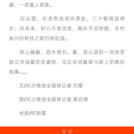
盛，一派喜人景象。
回头望，长龙两地双向奔赴，三十载情谊绵
长；向未来，初心不曾改变，脚步不会停歇，乡村
振兴的帮扶之路仍将延续。
高山巍巍，酉水情长。看，龙山县的一张张笑
脸正洋溢着欢欣喜悦，也正诉说着奋斗路上的精彩
故事……
文/长沙晚报全媒体记者 刘攀
图/长沙晚报全媒体记者 黄启晴
地图/何朝霞
登 录