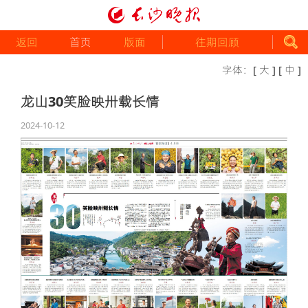
返回
首页
版面
往期回顾
字体：
[ 大 ]
[ 中 ]
龙山30笑脸映卅载长情
2024-10-12