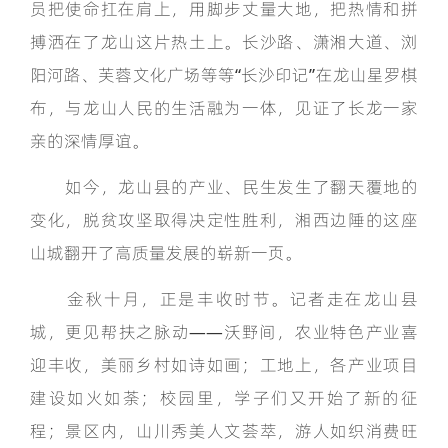
员把使命扛在肩上，用脚步丈量大地，把热情和拼
搏洒在了龙山这片热土上。长沙路、潇湘大道、浏
阳河路、芙蓉文化广场等等“长沙印记”在龙山星罗棋
布，与龙山人民的生活融为一体，见证了长龙一家
亲的深情厚谊。
如今，龙山县的产业、民生发生了翻天覆地的
变化，脱贫攻坚取得决定性胜利，湘西边陲的这座
山城翻开了高质量发展的崭新一页。
金秋十月，正是丰收时节。记者走在龙山县
城，更见帮扶之脉动——沃野间，农业特色产业喜
迎丰收，美丽乡村如诗如画；工地上，各产业项目
建设如火如荼；校园里，学子们又开始了新的征
程；景区内，山川秀美人文荟萃，游人如织消费旺