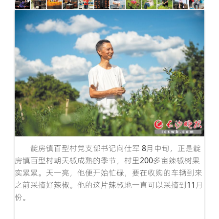
靛房镇百型村党支部书记向仕军 8月中旬，正是靛
湖
园翠
房镇百型村朝天椒成熟的季节，村里200多亩辣椒树果
把
村里
实累累。天一亮，他便开始忙碌，要在收购的车辆到来
行
了，
之前采摘好辣椒。他的这片辣椒地一直可以采摘到11月
栽
里有
份。
负