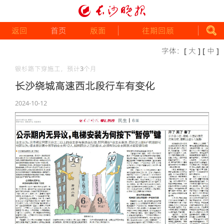
返回
首页
版面
往期回顾
字体：
[ 大 ]
[ 中 ]
银杉路下穿施工，预计3个月
长沙绕城高速西北段行车有变化
2024-10-12