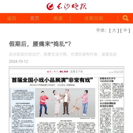
返回
首页
版面
往期回顾
字体：
[ 大 ]
[ 中 ]
假期后，腰痛来“捣乱”？
及时就医对症治疗，调整生活习惯，合理饮食和作息，适度运动
2024-10-12