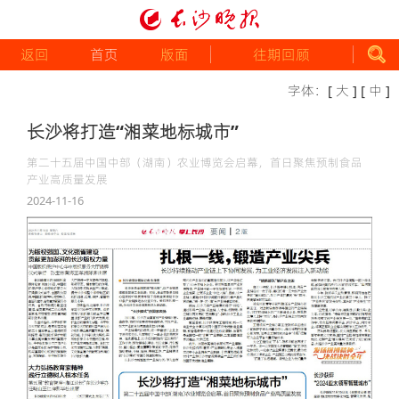
返回
首页
版面
往期回顾
字体：
[ 大 ]
[ 中 ]
长沙将打造“湘菜地标城市”
第二十五届中国中部（湖南）农业博览会启幕，首日聚焦预制食品
产业高质量发展
2024-11-16