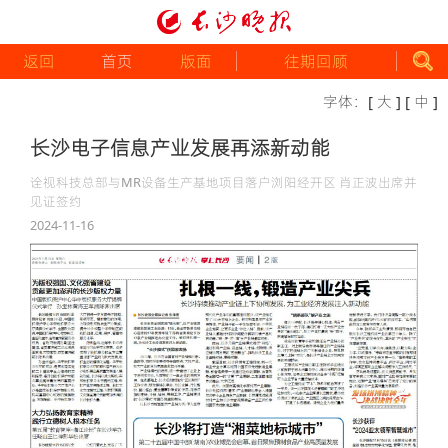
返回
首页
版面
往期回顾
字体：
[ 大 ]
[ 中 ]
长沙电子信息产业发展再添新动能
诠视科技总部与MR设备生产基地项目落户浏阳经开区 肖正波出席并
见证签约
2024-11-16