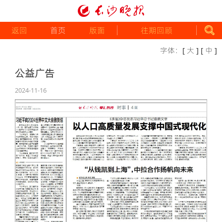
返回
首页
版面
往期回顾
字体：
[ 大 ]
[ 中 ]
公益广告
2024-11-16