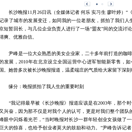
长沙晚报11月26日讯（全媒体记者 何乐 实习生 廖叶婷）
记录了城市的发展变迁，如同我的一位老朋友，抓拍了我们人
京短暂回长，与几位企业负责人进行了一场“盟友”间的交流讨
清爽、优雅自信。
尹峰是一位大众熟悉的美女企业家，二十多年前打造的咖啡
的发展，2010年在北京设立全国运营中心进军智能新零售，
国。她曾多次被长沙晚报报道，温柔端庄的气质给大家留下深刻
缘分：晚报抓拍了我人生的重要时刻
“我记得最早被《长沙晚报》报道应该是在2003年，那个
又兴奋，因为那不仅是对我个人的认可，更是对我们整个团队
峰眼中闪烁着光芒，“当时晚报对长沙一群年轻创业女孩做了
巨大的惊喜，也给予创业者莫大的鼓励和动力。”尹峰告诉记