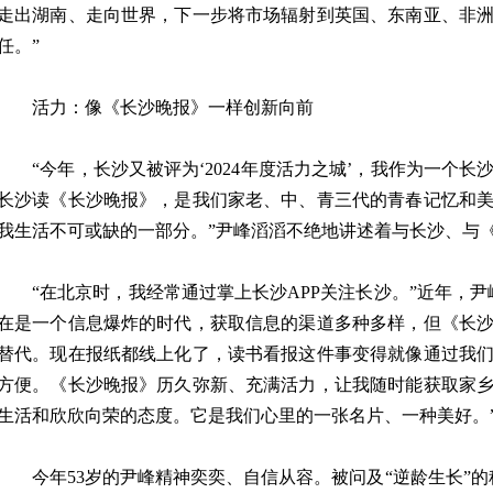
走出湖南、走向世界，下一步将市场辐射到英国、东南亚、非
任。”
活力：像《长沙晚报》一样创新向前
“今年，长沙又被评为‘2024年度活力之城’，我作为一个长
长沙读《长沙晚报》，是我们家老、中、青三代的青春记忆和
我生活不可或缺的一部分。”尹峰滔滔不绝地讲述着与长沙、与
“在北京时，我经常通过掌上长沙APP关注长沙。”近年，尹
在是一个信息爆炸的时代，获取信息的渠道多种多样，但《长
替代。现在报纸都线上化了，读书看报这件事变得就像通过我
方便。《长沙晚报》历久弥新、充满活力，让我随时能获取家
生活和欣欣向荣的态度。它是我们心里的一张名片、一种美好。
今年53岁的尹峰精神奕奕、自信从容。被问及“逆龄生长”的