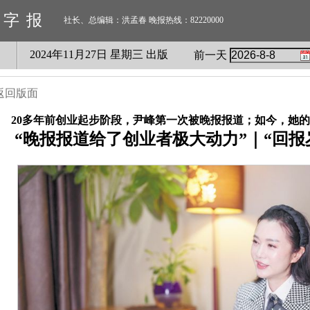
数字报
社长、总编辑：洪孟春 晚报热线：82220000
2024
年
11
月
27
日 星期
三
出版
前一天
返回版面
20多年前创业起步阶段，尹峰第一次被晚报报道；如今，她
“晚报报道给了创业者极大动力”｜“回报