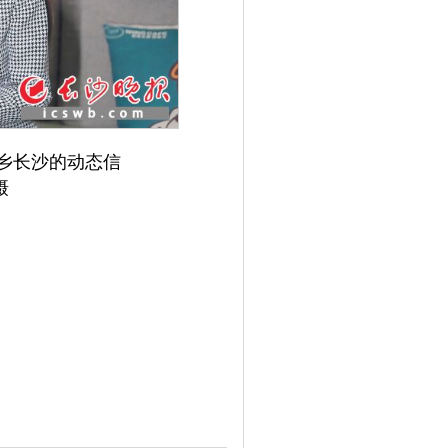
乡长沙的动态信
摄
扫码看辣视