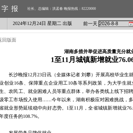
数字报
社长、总编辑：洪孟春 晚报热线：82220000
2024
年
12
月
24
日 星期
二
出版
前一天
返回版面
湖南多措并举促进高质量充分就
1至11月城镇新增就业76.0
长沙晚报12月23日讯（全媒体记者 刘攀）开展高校毕业生
业创业16条、保障重点企业用工10条等系列政策，为大学生
生、农民工、就业困难人员等重点群体，举办各类线上线下招
级零工市场投入使用……今年以来，湖南积极应对困难挑战，
省就业形势延续稳中向好态势。1至11月，全省城镇新增就业76.
年度任务的108.7%。
发展劳务品牌促就业