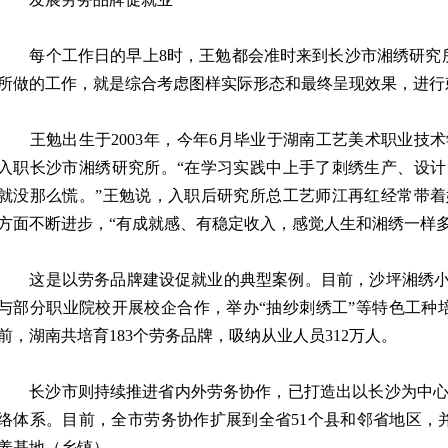
每个工作日的早上8时，王勉都会准时来到长沙市湘绣研究所
所做的工作，就是综合考虑图样实际形态和最终呈现效果，进行
王勉出生于2003年，今年6月毕业于湖南工艺美术职业技术
入职长沙市湘绣研究所。“在学习实践中上手了刺绣生产、设
就没那么慌。”王勉说，入职后研究所总工艺师江再红经常带
方面不断进步，“有成就感、有稳定收入，感觉人生和湘绣一样多
这是以劳务品牌建设促就业的典型案例。目前，沙坪湘绣小镇
与部分职业院校开展校企合作，举办“抽纱刺绣工”等特色工种
前，湖南共培育183个劳务品牌，吸纳从业人员312万人。
长沙市则持续推进省内外劳务协作，已打造出以长沙为中心
络体系。目前，全市劳务协作扩展到全省51个县和邻省地区，并
养基地（乡镇）。