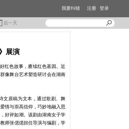
我要纠错
注册
登录
后一天
》展演
讲好红色故事，赓续红色基因。近
杰群像舞台艺术塑造研讨会在湖南
诗文原稿为文本，通过歌剧、舞
命爱情与崇高信仰，巧妙地融入思
爆满，好评如潮。该剧由湖南女子学
年教师张偲偲担任导演与编剧，学