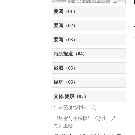
要闻（01）
要闻（02）
要闻（03）
特别报道（04）
区域（05）
经济（06）
文体/健康（07）
年末荧屏“湘”味十足
《星空与半棵树》《凉州十八
拍》上榜