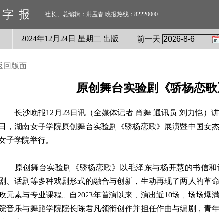
数字报
社长、总编辑：洪孟春 晚报热线：82220000
2024
年
12
月
24
日 星期
二
出版
前一天
返回版面
原创舞台实验剧《骄杨恋歌
长沙晚报12月23日讯（全媒体记者 肖舞 通讯员 刘力恺）
日，湖南女子学院原创舞台实验剧《骄杨恋歌》展演暨中国女
女子学院举行。
原创舞台实验剧《骄杨恋歌》以毛泽东与杨开慧的书信和
剧、话剧等多种戏剧形式的融合与创新，生动再现了两人的革
政元素与专业课程。自2023年首演以来，演出近10场，场场
院音乐与舞蹈学院院长陈君凡领衔创作并担任作曲与编剧，青