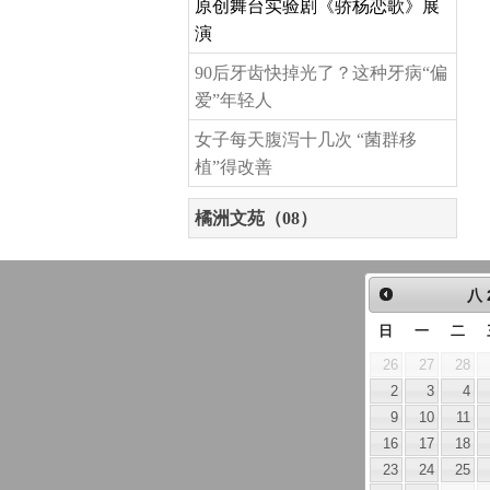
原创舞台实验剧《骄杨恋歌》展
演
90后牙齿快掉光了？这种牙病“偏
爱”年轻人
女子每天腹泻十几次 “菌群移
植”得改善
橘洲文苑（08）
八
日
一
二
26
27
28
2
3
4
9
10
11
16
17
18
23
24
25