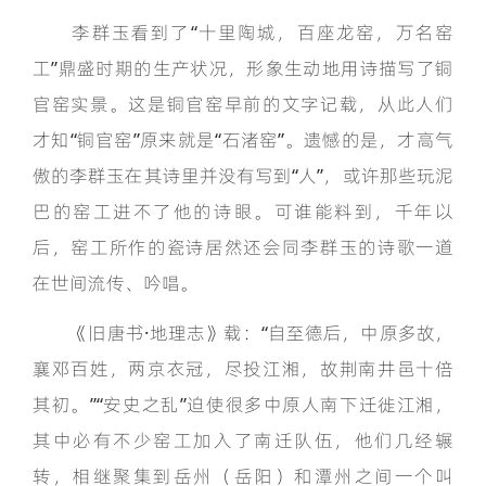
李群玉看到了“十里陶城，百座龙窑，万名窑
工”鼎盛时期的生产状况，形象生动地用诗描写了铜
官窑实景。这是铜官窑早前的文字记载，从此人们
才知“铜官窑”原来就是“石渚窑”。遗憾的是，才高气
傲的李群玉在其诗里并没有写到“人”，或许那些玩泥
巴的窑工进不了他的诗眼。可谁能料到，千年以
后，窑工所作的瓷诗居然还会同李群玉的诗歌一道
在世间流传、吟唱。
《旧唐书·地理志》载：“自至德后，中原多故，
襄邓百姓，两京衣冠，尽投江湘，故荆南井邑十倍
其初。”“安史之乱”迫使很多中原人南下迁徙江湘，
其中必有不少窑工加入了南迁队伍，他们几经辗
转，相继聚集到岳州（岳阳）和潭州之间一个叫