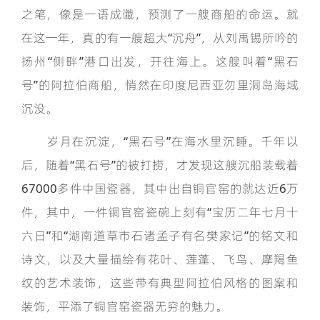
之笔，像是一语成谶，预测了一艘商船的命运。就
在这一年，真的有一艘超大“沉舟”，从刘禹锡所吟的
扬州“侧畔”港口出发，开往海上。这艘叫着“黑石
号”的阿拉伯商船，悄然在印度尼西亚勿里洞岛海域
沉没。
岁月在沉淀，“黑石号”在海水里沉睡。千年以
后，随着“黑石号”的被打捞，才发现这艘沉船装载着
67000多件中国瓷器，其中出自铜官窑的就达近6万
件，其中，一件铜官窑瓷碗上刻有“宝历二年七月十
六日”和“湖南道草市石诸孟子有名樊家记”的铭文和
诗文，以及大量描绘有花叶、莲蓬、飞鸟、摩羯鱼
纹的艺术装饰，这些带有典型阿拉伯风格的图案和
装饰，平添了铜官窑瓷器无穷的魅力。