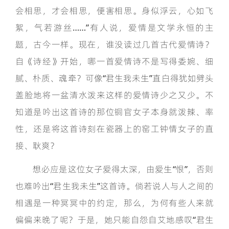
会相思，才会相思，便害相思。身似浮云，心如飞
絮，气若游丝……”有人说，爱情是文学永恒的主
题，古今一样。现在，谁没读过几首古代爱情诗？
自《诗经》开始，哪一首爱情诗不是写得委婉、细
腻、朴质、魂牵？可像“君生我未生”直白得犹如劈头
盖脸地将一盆清水泼来这样的爱情诗少之又少。不
知道是吟出这首诗的那位铜官女子本身就泼辣、率
性，还是将这首诗刻在瓷器上的窑工钟情女子的直
接、耿爽？
想必应是这位女子爱得太深，由爱生“恨”，否则
也难吟出“君生我未生”这首诗。倘若说人与人之间的
相遇是一种冥冥中的约定，那么，为何有些人来就
偏偏来晚了呢？于是，她只能自怨自艾地感叹“君生