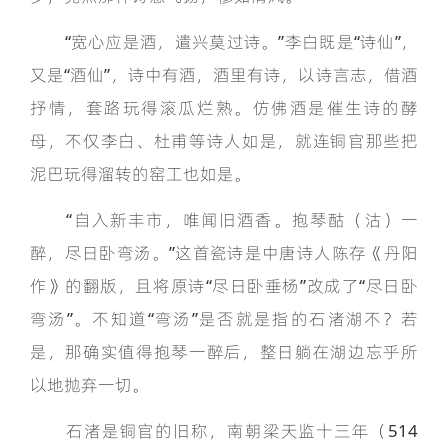
“宽心应是酒，遣兴莫过诗。”李白既是“诗仙”，
又是“酒仙”，诗中有酒，酒里有诗，以诗言志，借酒
抒情，套路玩得滚瓜烂熟。仿佛酒是催生诗的酵
母，不仅李白、杜甫等诗人如是，就连铜官那些把
泥巴玩得溜转的窑工也如是。
“自入新丰市，唯闻旧酒香。抱琴酤（沽）一
醉，尽日卧弯汤。”这首瓷诗是中唐诗人陈存《丹阳
作》的翻版，且将原诗“尽日卧垂杨”改成了“尽日卧
弯汤”。不知道“弯汤”是否就是指的石渚湖不？若
是，那确实值得抱琴一醉后，整日躺在湖边忘乎所
以地抛弃一切。
石渚是铜官的旧称，南朝梁天监十三年（514