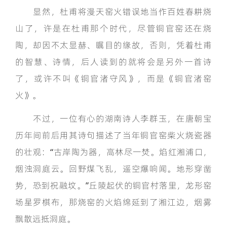
显然，杜甫将漫天窑火错误地当作百姓春耕烧
山了，许是在杜甫那个时代，尽管铜官窑还在烧
陶，却因不太显赫、瞩目的缘故，否则，凭着杜甫
的智慧、诗情，后人读到的就将会是另外一首诗
了，或许不叫《铜官渚守风》，而是《铜官渚窑
火》。
不过，一位有心的湖南诗人李群玉，在唐朝宝
历年间前后用其诗句描述了当年铜官窑柴火烧瓷器
的壮观：“古岸陶为器，高林尽一焚。焰红湘浦口，
烟浊洞庭云。回野煤飞乱，遥空爆响闻。地形穿凿
势，恐到祝融坟。”丘陵起伏的铜官村落里，龙形窑
场星罗棋布，那烧窑的火焰绵延到了湘江边，烟雾
飘散远抵洞庭。