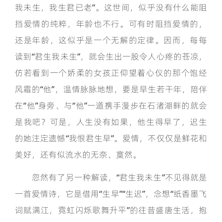
我未生，我生君已老”。这世间，似乎没有什么能阻
挡爱情的纯粹，年龄也不行。可有时阻挡爱情的，
还是年龄，这似乎是一个无解的定律。因而，每每
读到“君生我未生”，就会生出一股令人心疼的苍凉，
仿若看到一个娇柔的女孩正仰望着心仪的那个饱经
风霜的“他”，温情脉脉地想，要是早生若干年，陪伴
在“他”身旁、与“他”一道携手漫步在石渚湖畔的就会
是我吧？可是，人生没有如果，他生得早了，迟生
的她注定遗憾“我恨君生早”。爱情，不仅仅是鲜花和
美好，还有似流水的无奈、寞然。
忽然有了另一种解读，“君生我未生”不见得就是
一首爱情诗，它是借用“生早”“生迟”，念想“纸香墨飞
词赋满江，霓虹闪烁歌舞升平”的往昔盛唐生活，抱