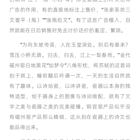
广告的作用，有的直接地标注上售价，“张家茶坊三
文壹平（瓶）”“油瓶伍文”。有了这些广告植入，自
然就能在日后销售时免去讨价还价的羞涩、繁琐。
“为向东坡传语，人在玉堂深处。别后有谁来？
雪压小桥无路。归去，归去，江上一犁春雨。”金代
磁州窑白地黑花“如梦令”八角形枕，将苏轼的这首词
刻于其上，睡前醒后吟诵一次，一天的生活自然就
有了趣味。以诗绘瓷，以诗讲瓷，瓷器以本身的独
特造型、绘于器身上的图像与诗词做配，就有了文
字之美与瓷器之美的完美碰撞。铜官窑产品似乎没
有磁州窑产品那么精细，这从刻在瓷器上的诗文也
能品得出来。