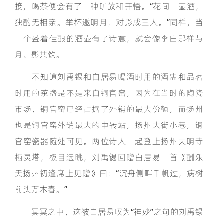
接，喝茶便会有了一种旷放和开悟。“花间一壶酒，
独酌无相亲。举杯邀明月，对影成三人。”同样，当
一个盛着佳酿的酒壶有了诗意，就会像李白那样与
月、影共饮。
不知道刘禹锡和白居易喝酒时用的酒盅和品茗
时用的茶盏是不是来自铜官窑，因为在当时的陶瓷
市场，铜官窑已经占据了外销的最大份额，而扬州
也是铜官窑外销最大的中转站，扬州大街小巷，铜
官窑瓷器随处可见。两位诗人一起登上扬州大明寺
栖灵塔，极目远眺，刘禹锡回赠白居易一首《酬乐
天扬州初逢席上见赠》曰：“沉舟侧畔千帆过，病树
前头万木春。”
冥冥之中，这被白居易叹为“神妙”之句的刘禹锡