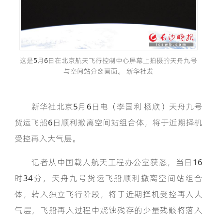
这是5月6日在北京航天飞行控制中心屏幕上拍摄的天舟九号
与空间站分离画面。 新华社发
新华社北京5月6日电（李国利 杨欣）天舟九号
货运飞船6日顺利撤离空间站组合体，将于近期择机
受控再入大气层。
记者从中国载人航天工程办公室获悉，当日16
时34分，天舟九号货运飞船顺利撤离空间站组合
体，转入独立飞行阶段，将于近期择机受控再入大
气层，飞船再入过程中烧蚀残存的少量残骸将落入