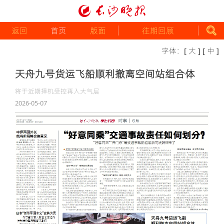
返回
首页
版面
往期回顾
字体：
[ 大 ]
[ 中 ]
天舟九号货运飞船顺利撤离空间站组合体
将于近期择机受控再入大气层
2026-05-07