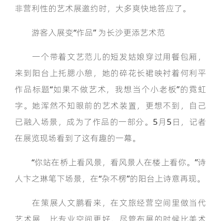
非营利性的艺术展邀约时，大多爽快地答应了。
游客入展变“作品” 为长沙更添艺术范
一个带着文艺范儿的短发姑娘穿过用餐包厢，
来到阳台上托腮小憩，她的碎花长裙映衬着何利平
作品标题“如果不做艺术，我想当个小老板”的霓虹
字。她浑然不知眼前的艺术装置，更想不到，自己
已融入场景，成为了作品的一部分。5月5日，记者
在展览现场看到了这有趣的一幕。
“你站在桥上看风景，看风景人在楼上看你。”诗
人‌卞之琳笔下场景，在“杂不楞”的阳台上诗意再现。
在策展人文鹏看来，在文旅经营空间里做当代
艺术展，比专业空间更好。尽管布展的时候比美术