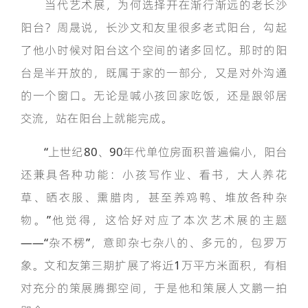
当代艺术展，为何选择开在渐行渐远的老长沙
阳台？周晟说，长沙文和友里很多老式阳台，勾起
了他小时候对阳台这个空间的诸多回忆。那时的阳
台是半开放的，既属于家的一部分，又是对外沟通
的一个窗口。无论是喊小孩回家吃饭，还是跟邻居
交流，站在阳台上就能完成。
“上世纪80、90年代单位房面积普遍偏小，阳台
还兼具各种功能：小孩写作业、看书，大人养花
草、晒衣服、熏腊肉，甚至养鸡鸭、堆放各种杂
物。”他觉得，这恰好对应了本次艺术展的主题
——“杂不楞”，意即杂七杂八的、多元的，包罗万
象。文和友第三期扩展了将近1万平方米面积，有相
对充分的策展腾挪空间，于是他和策展人文鹏一拍