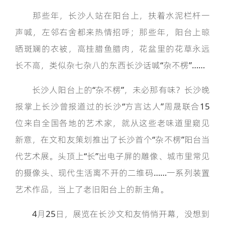
那些年，长沙人站在阳台上，扶着水泥栏杆一
声喊，左邻右舍都来热情招呼；那些年，阳台上晾
晒斑斓的衣被，高挂腊鱼腊肉，花盆里的花草永远
长不高，类似杂七杂八的东西长沙话喊“杂不楞”……
长沙人阳台上的“杂不楞”，未必那有味？长沙晚
报掌上长沙曾报道过的长沙“方言达人”周晟联合15
位来自全国各地的艺术家，就从这些老味道里窥见
新意，在文和友策划推出了长沙首个“杂不楞”阳台当
代艺术展。头顶上“长”出电子屏的雕像、城市里常见
的摄像头、现代生活离不开的二维码……一系列装置
艺术作品，当上了老旧阳台上的新主角。
4月25日，展览在长沙文和友悄悄开幕，没想到