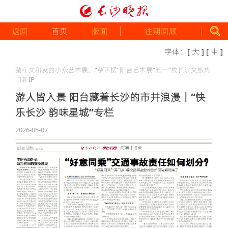
返回
首页
版面
往期回顾
字体：
[ 大 ]
[ 中 ]
藏在文和友的小众艺术展，“杂不楞”阳台艺术展“五一”成长沙文旅热
门新IP
游人皆入景 阳台藏着长沙的市井浪漫｜“快
乐长沙 韵味星城”专栏
2026-05-07