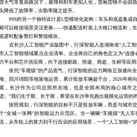
雪天气等复杂路况下，避障和刹车更拟人化，货厢货物不会因
头降低了故障率，出勤率随之提升。
P6S的另一个独特设计是L型模块化架构：车头和底盘集成
厢可以根据场景灵活更换——快递配送时装上大格口物流柜，
巡逻时配备警灯和警报模块。
在长沙人工智能产业版图中，行深智能入选湖南省“人工智能
市人工智能领域重点企业清单。企业将自己的角色定义为“连接
力平台和芯片供应商，向下连接邮政、快递、商超、生鲜等应用
依托“车规级”的产品底气，行深智能的运力网络正加速向全
海、四川绵阳等地落地运营，累计投放车辆超千台，2026年将
露，长沙作为公司总部所在地，也是全国布局的核心城市
进。“我们生于斯、长于斯，希望在长沙率先跑出规模化运营的闭
按照规划，行深智能的目标不只是投放车辆，而是与城市交
个“全城一张网”的智能运力示范区。当一辆辆“车规级”无人
流，从车轮上的算力到千行百业的应用场景，一个“人工智能+”