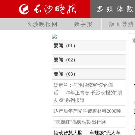
多媒体
长沙晚报网
数字报
版面导航
要闻（01）
要闻（02）
要闻（03）
汤素兰：与晚报续写“爱的童
话”｜70年正青春·长沙晚报的“朋
友圈”系列报道
达产后年产光学镀膜材料2000吨
“志愿红”温暖假期出行路
搭载智慧大脑，“车规级”无人车