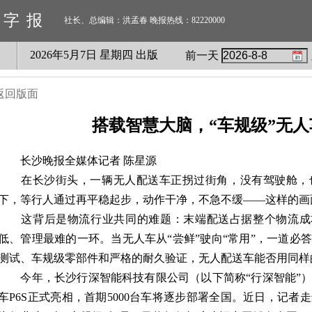
数字报
社长、总编辑：洪孟春 晚报热线：82220000
2026
年
5
月
7
日 星期
四
出版
前一天
返回版面
搭载智慧大脑，“车规级”无
长沙晚报全媒体记者 陈星源
在长沙街头，一辆无人配送车正拐过街角，没有驾驶舱，
下，等行人通过再平稳起步，动作干净，不急不缓——这样的画
这背后是物流行业共同的难题：末端配送占据整个物流成本
低、管理最难的一环。当无人车从“尝鲜”驶向“常用”，一道必
测试、车规级零部件和严格的耐久验证，无人配送车能否用同样
今年，长沙行深智能科技有限公司（以下简称“行深智能”）
车P6S正式亮相，首期5000台车将逐步部署全国。近日，记