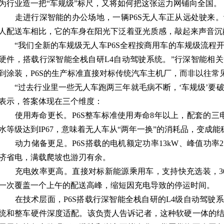
为行业造一把“车规级”标尺，又将如何把这张运力网铺向全国。
走进行深智能的办公场地，一辆P6S无人车正从远处驶来。
人配送车相比，它的车身在阳光下泛着亚光质感，敲起来声音沉
“我们全新的车规级无人车P6S全程按商用车的车规级流程
硬件，搭载行深智能全栈自研L4自动驾驶系统。”行深智能相
到涂装，P6S的生产标准直接对标传统汽车主机厂，而非以往常
“过去行业里一些无人车跑两三年就毛病不断，‘车规级’要破的
表示，答案体现在三个维度：
使用寿命更长。P6S整车标准使用寿命8年以上，配套的三电
水等级达到IP67，意味着无人车从“两年一换”的消耗品，变成
动力储备更足。P6S搭载的电机额定功率13kW、峰值功率2
济省电，满载爬坡也游刃有余。
充电效率更高。直接对标新能源乘用车，支持快充选装，30
一次覆盖一个上午的配送高峰，缩短因充电导致的停运时间。
在技术层面，P6S搭载行深智能全栈自研的L4级自动驾驶
统和整车硬件深度适配。该负责人告诉记者，这种软硬一体的