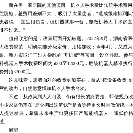
而在另一家医院的其他项目，机器人手术费比传统手术费用“
住院短，总费用差别不大”，吸引了大量患者，“造成很难排到队
患者说：“医生很负责，但机器就那一台，能做机器人手术的
排不过来。”
值得欣慰的是，政策层面开始破题。2022年9月，湖南省
人收费规范，明确功能分级定价、顶格加收；今年4月，又成
案。新方案取消了过去杂乱的“开机费”等项目，设立导航、参
科机器人手术收费区间为5000至12000元，腔镜机器人精准执行类
费封顶37000元。
这意味着，患者面对的收费更加实在，而从“按设备收费”到
营的动力，自然愿意增加机器人手术台次。
不过，从政策到人人可及，仍有很长的路要走。即便规范收
不少家庭仍需在“是否掏出这笔钱”“是否等待更长时间做传统手
人提速发展，希望未来生产出更多国产智能机器人，降低价格
道。
展望