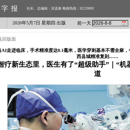
数字报
社长、总编辑：洪孟春 晚报热线：82220000
2026
年
5
月
7
日 星期
四
出版
前一天
返回版面
当AI走进临床，手术精准度达0.1毫米，医学穿刺基本不需全麻
西县城精准复刻……
智疗新生态里，医生有了“超级助手”｜“机器
道