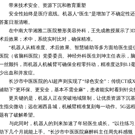
带来技术安全、资源下沉和教育重塑
安全性始终是医疗底线。机器人“医生”是增加了不确定性还
答案日渐清晰。
在中南大学湘雅二医院整形美容外科，王先成教授展示了3D
术后效果；术中，系统实时比对，确保精准。
“机器人从精准度、术后效果、智慧辅助等多方面给医生提供
医院（省脑科医院）党委委员、神经外科医生刘坤主任表示，
一丝颤抖，而机器人机械臂可确保全程零抖动，精准度达到0.1
少出血和并发症。
长沙市中医医院的AI超声则实现了“绿色安全”：传统CT或X
辅助下“更环保、更安全，基本不需全麻”，患者能实时看到针
更关键的是，机器人正在突破地域限制，让优质资源下沉基
生指尖微动；远在湘西县城，机械臂精准复刻每一动作。5G远
题有了破解希望。
与此同时，机器人的到来加速了年轻医生成长。“以往练习几
助下几个月就能上手。”长沙市中医医院麻醉科主任周先科感慨，