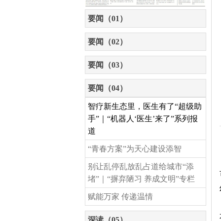
要闻（01）
要闻（02）
要闻（03）
要闻（04）
智疗新生态里，医生有了“超级助
手”｜“机器人‘医生’来了”系列报
道
“青春方案”为天心建设添智
别让乱停乱放乱占道给城市“添
堵”｜“摒弃陋习 养成文明”专栏
赋能万家 传递温情
深读（05）