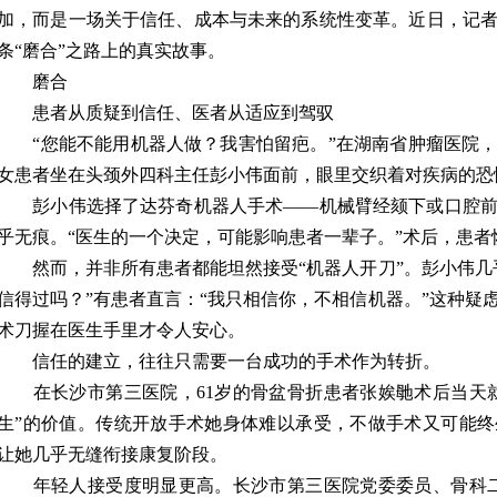
加，而是一场关于信任、成本与未来的系统性变革。近日，记
条“磨合”之路上的真实故事。
磨合
患者从质疑到信任、医者从适应到驾驭
“您能不能用机器人做？我害怕留疤。”在湖南省肿瘤医院，
女患者坐在头颈外四科主任彭小伟面前，眼里交织着对疾病的恐
彭小伟选择了达芬奇机器人手术——机械臂经颏下或口腔前
乎无痕。“医生的一个决定，可能影响患者一辈子。”术后，患
然而，并非所有患者都能坦然接受“机器人开刀”。彭小伟几
信得过吗？”有患者直言：“我只相信你，不相信机器。”这种疑
术刀握在医生手里才令人安心。
信任的建立，往往只需要一台成功的手术作为转折。
在长沙市第三医院，61岁的骨盆骨折患者张娭毑术后当天就
生”的价值。传统开放手术她身体难以承受，不做手术又可能
让她几乎无缝衔接康复阶段。
年轻人接受度明显更高。长沙市第三医院党委委员、骨科二