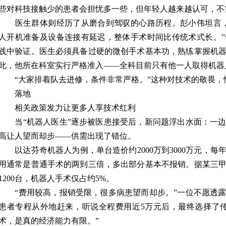
些对科技接触少的患者会担忧多一些，但年轻人越来越认可，不
医生群体则经历了从磨合到驾驭的心路历程。彭小伟坦言，
人开机准备及设备连接有延迟，整体手术时间比传统术式长。
践中验证。医生必须具备过硬的微创手术基本功，熟练掌握机
此，他所在科室实行严格准入——全科目前只有他一人取得机器
“大家排着队去进修，条件非常严格。”这种对技术的敬畏，
落地
相关政策发力让更多人享技术红利
当“机器人医生”逐步被医患接受后，新问题浮出水面：一边
高让人望而却步——供需出现了错位。
以达芬奇机器人为例，单台造价约2000万到3000万元，每
用通常是普通手术的两到三倍，多出部分基本不报销。据某三
1200台，机器人手术仅占约5%。
“费用较高，报销受限，很多病患望而却步。”一位不愿透露
患者专程从外地赶来，听说全程费用近5万元后，最终选择了
术，是真的经济能力有限。”