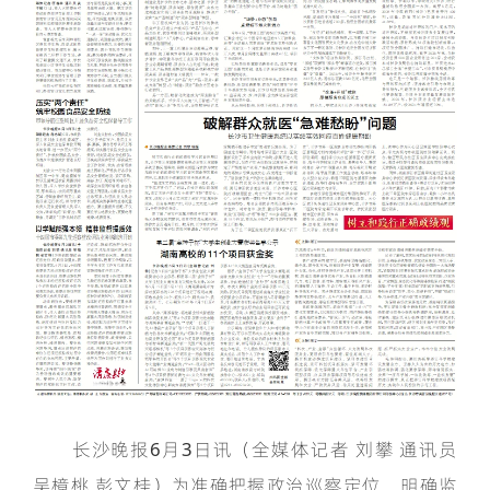
长沙晚报6月3日讯（全媒体记者 刘攀 通讯员
吴樟桃 彭文桂）为准确把握政治巡察定位，明确监