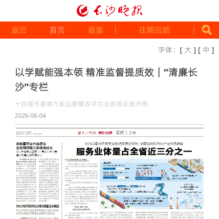
返回
首页
版面
往期回顾
字体：
[ 大 ]
[ 中 ]
以学赋能强本领 精准监督提质效｜“清廉长
沙”专栏
​十四届市委第九轮巡察整改评估业务培训班开班
2026-06-04