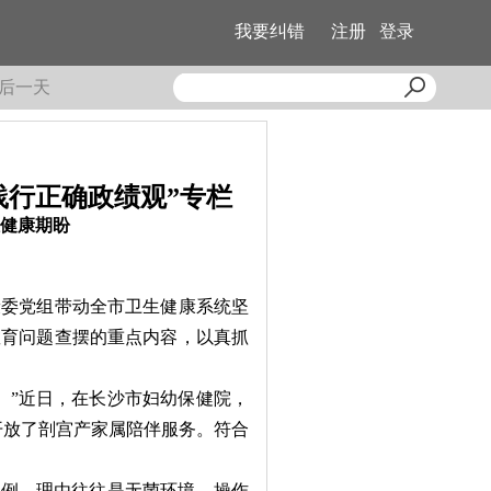
我要纠错
注册
登录
后一天
践行正确政绩观”专栏
健康期盼
委党组带动全市卫生健康系统坚
教育问题查摆的重点内容，以真抓
”近日，在长沙市妇幼保健院，
开放了剖宫产家属陪伴服务。符合
例，理由往往是无菌环境、操作