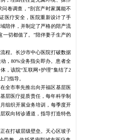
求问卷调查，“剖宫产时家属能不
保证医疗安全，医院重新设计了手
区域陪伴，并制定了严格的陪产流
这一切都值了。”陪伴妻子生产的
流程。长沙市中心医院打破数据
联动，80%业务指尖即办。患者全
，该院“互联网+护理”集结了2
家上门指导。
在全市率先推出向开福区基层医
起基层医疗提质责任，每年科学制
每月组织开展业务培训，每季度开
基层双向转诊通道，指导打造特色
正在打破层级壁垒。天心区坡子
诊带教。依托紧密型城市医疗集