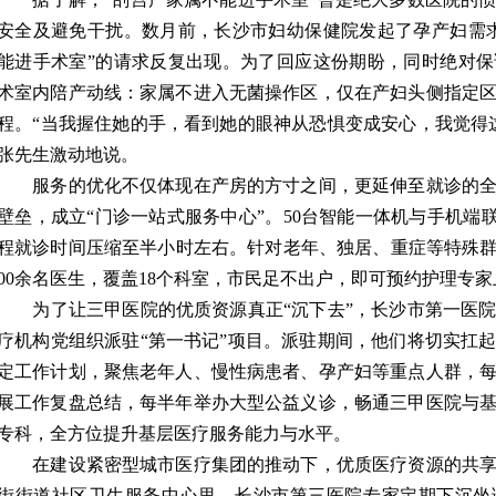
安全及避免干扰。数月前，长沙市妇幼保健院发起了孕产妇需
能进手术室”的请求反复出现。为了回应这份期盼，同时绝对
术室内陪产动线：家属不进入无菌操作区，仅在产妇头侧指定
程。“当我握住她的手，看到她的眼神从恐惧变成安心，我觉得
张先生激动地说。
服务的优化不仅体现在产房的方寸之间，更延伸至就诊的全
壁垒，成立“门诊一站式服务中心”。50台智能一体机与手机端
程就诊时间压缩至半小时左右。针对老年、独居、重症等特殊群体
00余名医生，覆盖18个科室，市民足不出户，即可预约护理专
为了让三甲医院的优质资源真正“沉下去”，长沙市第一医院
疗机构党组织派驻“第一书记”项目。派驻期间，他们将切实扛
定工作计划，聚焦老年人、慢性病患者、孕产妇等重点人群，
展工作复盘总结，每半年举办大型公益义诊，畅通三甲医院与
专科，全方位提升基层医疗服务能力与水平。
在建设紧密型城市医疗集团的推动下，优质医疗资源的共享
街街道社区卫生服务中心里，长沙市第三医院专家定期下沉坐