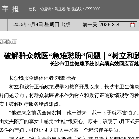
数字报
社长、总编辑：洪孟春 晚报热线：82220000
2026
年
6
月
4
日 星期
四
出版
前一天
返回版面
破解群众就医“急难愁盼”问题｜“树立和
长沙市卫生健康系统以实绩实效回应百姓
长沙晚报全媒体记者 刘攀 徐媛
树立和践行正确政绩观学习教育开展以来，长沙市卫生健康
持问题导向，将群众就医诉求作为树立和践行正确政绩观学习
实干破解医疗服务堵点难点。
“他进来之前我全身发抖，他一进来，我一下子就不害怕了。
由丈夫陪产的李女士感觉“生娃”很安心。原来，该院于5月正式
条件的产妇，可以让丈夫进入手术室，全程陪伴在身边。
据了解，“剖宫产家属不能进手术室”曾是绝大多数医院的惯