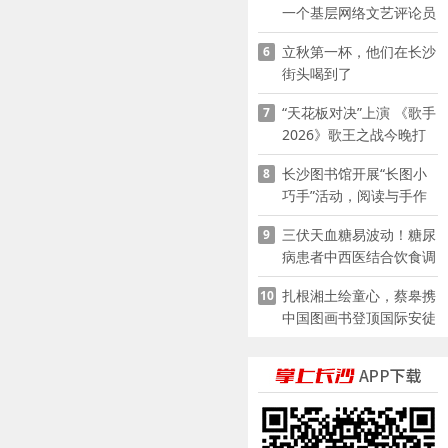
一个基层网络文艺评论员
的突围
立秋第一杯，他们在长沙
6
街头喝到了
“天花板对决”上演 《歌手
7
2026》歌王之战今晚打
响
长沙图书馆开展“长图小
8
巧手”活动，阅读与手作
赋能少儿暑期成长
三伏天血糖易波动！糖尿
9
病患者中西医结合饮食调
养指南
扎根湘土绘童心，蔡皋携
10
中国图画书登顶国际安徒
生奖