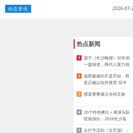
2026-07-
动态资讯
热点新闻
源于《长沙晚报》30年前
1
一篇报道，两代人接力捐
资助学
减肥最难的不是开始，而
2
是正确认知并接受“后半
程”
掼蛋赛事激活乡间文旅
3
20个特色摊位＋摇滚乐队
4
驻场演出，2026长沙县
夜市嘉年华启幕
从打字店到《文艺报》：
5