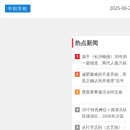
2025-06-
中职学校
热点新闻
源于《长沙晚报》30年前
1
一篇报道，两代人接力捐
资助学
减肥最难的不是开始，而
2
是正确认知并接受“后半
程”
掼蛋赛事激活乡间文旅
3
20个特色摊位＋摇滚乐队
4
驻场演出，2026长沙县
夜市嘉年华启幕
从打字店到《文艺报》：
5