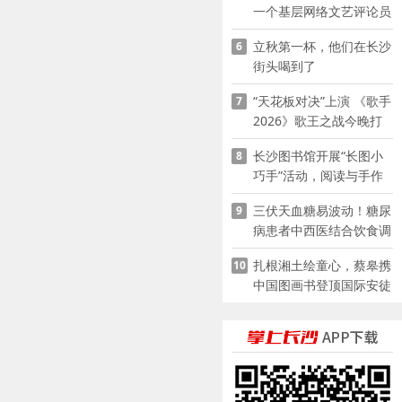
一个基层网络文艺评论员
的突围
立秋第一杯，他们在长沙
6
街头喝到了
“天花板对决”上演 《歌手
7
2026》歌王之战今晚打
响
长沙图书馆开展“长图小
8
巧手”活动，阅读与手作
赋能少儿暑期成长
三伏天血糖易波动！糖尿
9
病患者中西医结合饮食调
养指南
扎根湘土绘童心，蔡皋携
10
中国图画书登顶国际安徒
生奖